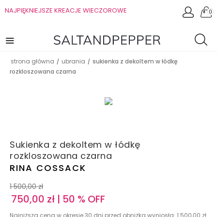
NAJPIĘKNIEJSZE KREACJE WIECZOROWE
0
strona główna
ubrania
sukienka z dekoltem w łódkę
/
/
rozkloszowana czarna
Sukienka z dekoltem w łódkę
rozkloszowana czarna
RINA COSSACK
1 500,00
zł
750,00
zł
| 50 % OFF
Najniższa cena w okresie 30 dni przed obniżką wyniosła:
1 500,00
zł