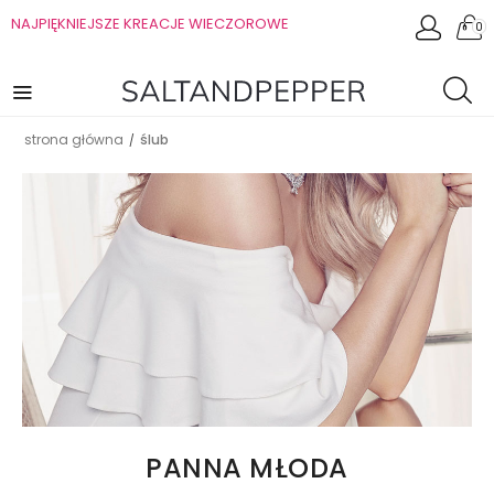
NAJPIĘKNIEJSZE KREACJE WIECZOROWE
0
strona główna
ślub
/
Moda ślubna od polskich projekta
PANNA MŁODA