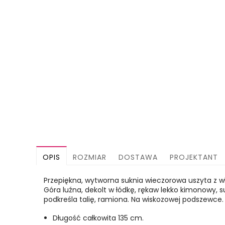
OPIS
ROZMIAR
DOSTAWA
PROJEKTANT
Przepiękna, wytworna suknia wieczorowa uszyta z w
Góra luźna, dekolt w łódkę, rękaw lekko kimonowy, su
podkreśla talię, ramiona. Na wiskozowej podszewce.
Długość całkowita 135 cm.