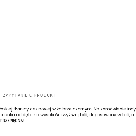
ZAPYTANIE O PRODUKT
łoskiej tkaniny cekinowej w kolorze czarnym. Na zamówienie ind
kienka odcięta na wysokości wyższej talii, dopasowany w talii, r
 PRZEPIĘKNA!