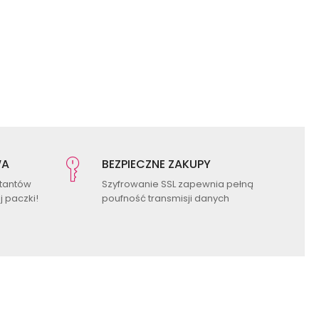
WA
BEZPIECZNE ZAKUPY
ktantów
Szyfrowanie SSL zapewnia pełną
 paczki!
poufność transmisji danych