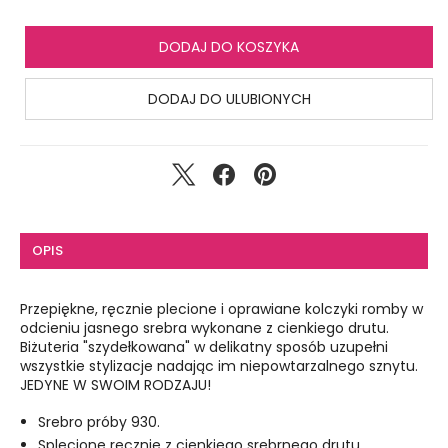
DODAJ DO KOSZYKA
DODAJ DO ULUBIONYCH
OPIS
Przepiękne, ręcznie plecione i oprawiane kolczyki romby w
odcieniu jasnego srebra wykonane z cienkiego drutu.
Biżuteria "szydełkowana" w delikatny sposób uzupełni
wszystkie stylizacje nadając im niepowtarzalnego sznytu.
JEDYNE W SWOIM RODZAJU!
Srebro próby 930.
Splecione ręcznie z cienkiego srebrnego drutu.