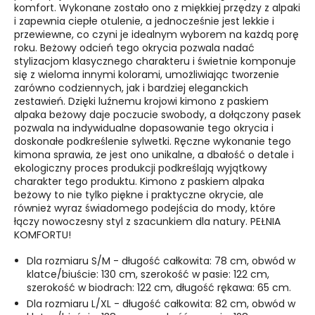
komfort. Wykonane zostało ono z miękkiej przędzy z alpaki
i zapewnia ciepłe otulenie, a jednocześnie jest lekkie i
przewiewne, co czyni je idealnym wyborem na każdą porę
roku. Beżowy odcień tego okrycia pozwala nadać
stylizacjom klasycznego charakteru i świetnie komponuje
się z wieloma innymi kolorami, umożliwiając tworzenie
zarówno codziennych, jak i bardziej eleganckich
zestawień.
Dzięki luźnemu krojowi kimono z paskiem
alpaka beżowy daje poczucie swobody, a dołączony pasek
pozwala na indywidualne dopasowanie tego okrycia i
doskonałe podkreślenie sylwetki.
Ręczne wykonanie tego
kimona sprawia, że jest ono unikalne, a dbałość o detale i
ekologiczny proces produkcji podkreślają wyjątkowy
charakter tego produktu. Kimono z paskiem alpaka
beżowy to nie tylko piękne i praktyczne okrycie, ale
również wyraz świadomego podejścia do mody, które
łączy nowoczesny styl z szacunkiem dla natury. PEŁNIA
KOMFORTU!
Dla rozmiaru S/M - długość całkowita: 78 cm, obwód w
klatce/biuście: 130 cm, szerokość w pasie: 122 cm,
szerokość w biodrach: 122 cm, długość rękawa: 65 cm.
Dla rozmiaru L/XL - długość całkowita: 82 cm, obwód w