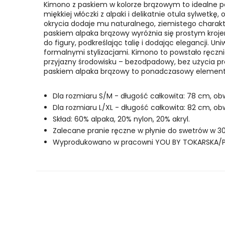
Kimono z paskiem w kolorze brązowym to idealne po
miękkiej włóczki z alpaki i delikatnie otula sylwetk
okrycia dodaje mu naturalnego, ziemistego charakt
paskiem alpaka brązowy wyróżnia się prostym kroj
do figury, podkreślając talię i dodając elegancji. U
formalnymi stylizacjami.
Kimono to powstało ręcznie
przyjazny środowisku – bezodpadowy, bez użycia prą
paskiem alpaka brązowy to ponadczasowy element g
Dla rozmiaru S/M - długość całkowita: 78 cm, obw
Dla rozmiaru L/XL - długość całkowita: 82 cm, ob
Skład: 60% alpaka, 20% nylon, 20% akryl.
Zalecane pranie ręczne w płynie do swetrów w 30
Wyprodukowano w pracowni YOU BY TOKARSKA/P