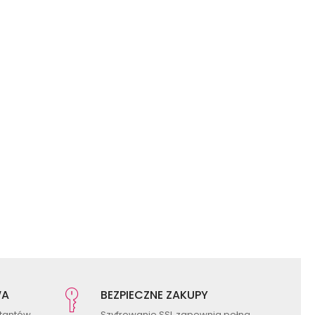
WA
BEZPIECZNE ZAKUPY
ktantów
Szyfrowanie SSL zapewnia pełną