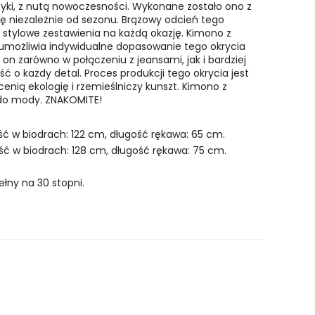
syki, z nutą nowoczesności. Wykonane zostało ono z
 się niezależnie od sezonu. Brązowy odcień tego
 stylowe zestawienia na każdą okazję.
Kimono z
 umożliwia indywidualne dopasowanie tego okrycia
ł on zarówno w połączeniu z jeansami, jak i bardziej
ć o każdy detal. Proces produkcji tego okrycia jest
nią ekologię i rzemieślniczy kunszt. Kimono z
 do mody. ZNAKOMITE!
ść w biodrach: 122 cm, długość rękawa: 65 cm.
ość w biodrach: 128 cm, długość rękawa: 75 cm.
łny na 30 stopni.