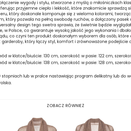
łączenie wygody i stylu, stworzone z myślą o miłośniczkach kla
ę, oferując przyjemne ciepło i lekkość, które znakomicie sprawdzą
eru, który doskonale komponuje się z wieloma kolorami, tworząc
em, który pozwala na pełną swobodę ruchów, a dołączony pasek
niwersalny design tego swetra sprawia, że świetnie będzie wygląda
, w Polsce, co gwarantuje wysoką jakość jego wykonania i dbałoś
du, co czyni ten produkt doskonałym wyborem dla osób, które ce
arderoby, który łączy styl, komfort i zrównoważone podejście
ód w klatce/biuście: 130 cm, szerokość w pasie: 122 cm, szeroko
wód w klatce/biuście: 138 cm, szerokość w pasie: 128 cm, szerok
 stopniach lub w pralce nastawiając program delikatny lub do we
olska.
ZOBACZ RÓWNIEŻ