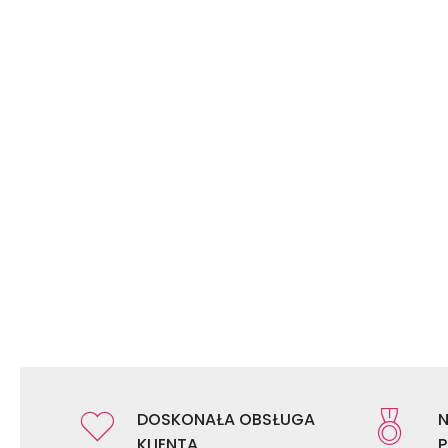
DOSKONAŁA OBSŁUGA
N
KLIENTA
P