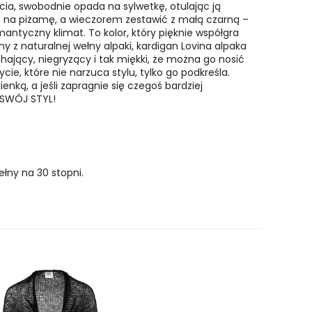
cia, swobodnie opada na sylwetkę, otulając ją
no na piżamę, a wieczorem zestawić z małą czarną –
omantyczny klimat. To kolor, który pięknie współgra
 z naturalnej wełny alpaki, kardigan Lovina alpaka
ychający, niegryzący i tak miękki, że można go nosić
ycie, które
nie narzuca stylu, tylko go podkreśla.
nką, a jeśli zapragnie się czegoś bardziej
L SWÓJ STYL!
łny na 30 stopni.