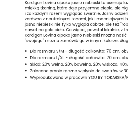
Kardigan Lovina alpaka jasno niebieski
to esencja lu
miękką tkaniną, która daje przyjemne ciepło, ale n
i za każdym razem wyglądać świetnie.
Jasny odcień 
zarówno z neutralnymi tonami, jak i mocniejszymi 
jasno niebieski nie tylko wygląda dobrze, ale też "ro
nawet na gołe ciało. Co więcej, powstał lokalnie, z 
Kardigan Lovina alpaka jasno niebieski można nosić 
"swojego" można zamówić go w innym kolorze, długo
Dla rozmiaru S/M - długość całkowita: 70 cm, ob
Dla rozmiaru L/XL - długość całkowita: 70 cm, ob
Skład: 20% wełna, 20% bawełna, 20% wiskoza, 40% 
Zalecane pranie ręczne w płynie do swetrów w 30
Wyprodukowano w pracowni YOU BY TOKARSKA/P