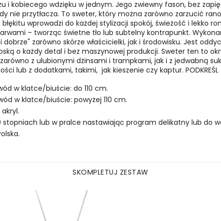
zu i kobiecego wdzięku w jednym. Jego zwiewny fason, bez zapię
igdy nie przytłacza. To sweter, który można zarówno zarzucić ra
błękitu wprowadzi do każdej stylizacji spokój, świeżość i lekko r
barwami – tworząc świetne tło lub subtelny kontrapunkt.
Wykonany
bi dobrze" zarówno skórze właścicielki, jak i środowisku. Jest odd
troską o każdy detal i bez maszynowej produkcji. Sweter ten to okr
zarówno z ulubionymi dżinsami i trampkami, jak i z jedwabną sukie
ści lub z dodatkami, takimi, jak kieszenie czy kaptur. PODKREŚ
wód w klatce/biuście: do 110 cm.
wód w klatce/biuście: powyżej 110 cm.
akryl.
 stopniach lub w pralce nastawiając program delikatny lub do we
olska.
SKOMPLETUJ ZESTAW