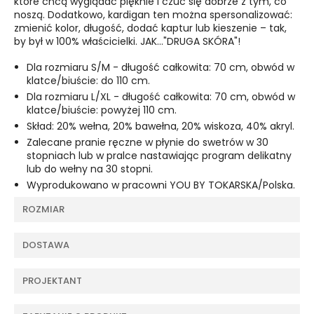
które chcą wyglądać pięknie i czuć się dobrze z tym, co
noszą. Dodatkowo, kardigan ten można spersonalizować:
zmienić kolor, długość, dodać kaptur lub kieszenie – tak,
by był w 100% właścicielki. JAK..."DRUGA SKÓRA"!
Dla rozmiaru S/M - długość całkowita: 70 cm, obwód w
klatce/biuście: do 110 cm.
Dla rozmiaru L/XL - długość całkowita: 70 cm, obwód w
klatce/biuście: powyżej 110 cm.
Skład: 20% wełna, 20% bawełna, 20% wiskoza, 40% akryl.
Zalecane pranie ręczne w płynie do swetrów w 30
stopniach lub w pralce nastawiając program delikatny
lub do wełny na 30 stopni.
Wyprodukowano w pracowni YOU BY TOKARSKA/Polska.
ROZMIAR
DOSTAWA
PROJEKTANT