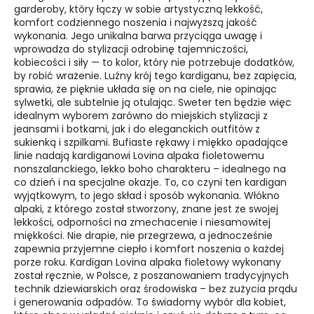
garderoby, który łączy w sobie artystyczną lekkość,
komfort codziennego noszenia i najwyższą jakość
wykonania. Jego unikalna barwa przyciąga uwagę i
wprowadza do stylizacji odrobinę tajemniczości,
kobiecości i siły — to kolor, który nie potrzebuje dodatków,
by robić wrażenie. Luźny krój tego kardiganu, bez zapięcia,
sprawia, że pięknie układa się on na ciele, nie opinając
sylwetki, ale subtelnie ją otulając. Sweter ten będzie więc
idealnym wyborem zarówno do miejskich stylizacji z
jeansami i botkami, jak i do eleganckich outfitów z
sukienką i szpilkami. Bufiaste rękawy i miękko opadające
linie nadają kardiganowi Lovina alpaka fioletowemu
nonszalanckiego, lekko boho charakteru – idealnego na
co dzień i na specjalne okazje. To, co czyni ten kardigan
wyjątkowym, to jego skład i sposób wykonania. Włókno
alpaki, z którego został stworzony, znane jest ze swojej
lekkości, odporności na zmechacenie i niesamowitej
miękkości. Nie drapie, nie przegrzewa, a jednocześnie
zapewnia przyjemne ciepło i komfort noszenia o każdej
porze roku. Kardigan Lovina alpaka fioletowy wykonany
został ręcznie, w Polsce, z poszanowaniem tradycyjnych
technik dziewiarskich oraz środowiska – bez zużycia prądu
i generowania odpadów. To świadomy wybór dla kobiet,