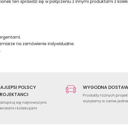
ścionek ten sprawdzi się w połączeniu z innymi produktami z kole
tergentami.
zmiarze na zamówienie indywidualne.
.
AJLEPSI POLSCY
WYGODNA DOSTA
ROJEKTANCI
Produkty różnych proje
wysyłamy w cenie jednej
ainspiruj się najnowszymi
rendami i kolekcjami