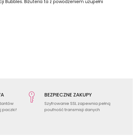
kcji Bubbles. Biżuteria ta z powodzeniem uzupełni
WA
BEZPIECZNE ZAKUPY
ktantów
Szyfrowanie SSL zapewnia pełną
 paczki!
poufność transmisji danych