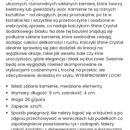
ułożonych, różnorodnych szklanych kamieni, które tworzą
kwiatowy lub gwieździsty wzór. Kamienie te są różnych
kształtów – od okrągłych, przez prostokątne, po te w
kształcie łez i wszystkie są przezroczyste i osadzone w
srebrzystej oprawie, co nadaje kolczykom Shine Crystal
dodatkowego blasku. Na dole tej biżuterii znajdują się
podłużne szklane kamienie, które swobodnie zwisają,
dodając całości delikatności i ruchu. Kolczyki Shine Crystal
idealnie sprawdzą się jako dodatek do kreacji na
wyjątkowe okazje, takie jak wesela, bale czy inne
uroczystości, gdzie elegancja i blask są kluczowe. Świetnie
będą one wyglądały również skomponowane ze
stylizacjami codziennymi i, trochę na przekór, ale
zdecydowanie, dodadzą im szyku. WYRAFINOWANY LOOK!
Skład: szklane kamienie, miedziane elementy.
Wymiary: długość: 9 cm, szerokość: 4 cm.
Waga: 26 g/para.
Zapięcie: sztyft.
Sposób pielęgnacji: Nie należy kąpać się w biżuterii a po
zdjęciu przechowywać w woreczkach lub pudełkach co
zapobiegniecie powstawaniu rys i zadrapań. Należy
unikać kontaktu z detergentami i innymi substancjami