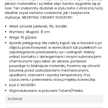
jakości materiałów i są lekkie więc bardzo wygodnie się je
nosi. Ten znakomity dodatek w stylu boho z etniczną nutą
idealnie ożywi zarówno codzienne, jak i świąteczne
stylizacje. NIEZWYKLE CIEKAWY DODATEK!
Skład: sznurek jubilerski, filc, koraliki.
Wymiary: długość: 8 cm.
Waga: 19 g/para.
Sposób pielęgnacji: Nie należy kąpać się w biżuterii a po
zdjęciu przechowywać w woreczkach lub pudełkach co
zapobiegniecie powstawaniu rys i zadrapań. Należy
unikać kontaktu z detergentami i innymi substancjami
chemicznymi typu lakier do włosów, ponieważ
powoduje to blaknięcie materiału. Powinno się chronić
biżuterię przed uszkodzeniami mechanicznymi,
upadkami, otarciami i wysoką temperaturą. Przy
czyszczeniu i polerowaniu stosuj miękką ściereczkę.
Kod: E-WO008Y.
Wyprodukowano w pracowni Tatami/Polska.
ROZMIAR