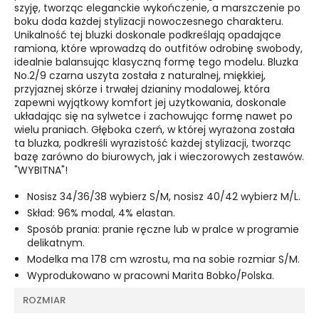
szyję, tworząc eleganckie wykończenie, a marszczenie po
boku doda każdej stylizacji nowoczesnego charakteru.
Unikalność tej bluzki doskonale podkreślają opadające
ramiona, które wprowadzą do outfitów odrobinę swobody,
idealnie balansując klasyczną formę tego modelu. Bluzka
No.2/9 czarna uszyta została z naturalnej, miękkiej,
przyjaznej skórze i trwałej dzianiny modalowej, która
zapewni wyjątkowy komfort jej użytkowania, doskonale
układając się na sylwetce i zachowując formę nawet po
wielu praniach. Głęboka czerń, w której wyrażona została
ta bluzka, podkreśli wyrazistość każdej stylizacji, tworząc
bazę zarówno do biurowych, jak i wieczorowych zestawów.
"WYBITNA"!
Nosisz 34/36/38 wybierz S/M, nosisz 40/42 wybierz M/L.
Skład: 96% modal, 4% elastan.
Sposób prania: pranie ręczne lub w pralce w programie
delikatnym.
Modelka ma 178 cm wzrostu, ma na sobie rozmiar S/M.
Wyprodukowano w pracowni Marita Bobko/Polska.
ROZMIAR