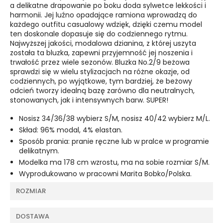
a delikatne drapowanie po boku doda sylwetce lekkości i
harmonii. Jej luźno opadające ramiona wprowadzą do
każdego outfitu casualowy wdzięk, dzięki czemu model
ten doskonale dopasuje się do codziennego rytmu.
Najwyższej jakości, modalowa dzianina, z której uszyta
została ta bluzka, zapewni przyjemność jej noszenia i
trwałość przez wiele sezonów. Bluzka No.2/9 beżowa
sprawdzi się w wielu stylizacjach na różne okazje, od
codziennych, po wyjątkowe, tym bardziej, że beżowy
odcień tworzy idealną bazę zarówno dla neutralnych,
stonowanych, jak i intensywnych barw. SUPER!
Nosisz 34/36/38 wybierz S/M, nosisz 40/42 wybierz M/L.
Skład: 96% modal, 4% elastan.
Sposób prania: pranie ręczne lub w pralce w programie
delikatnym.
Modelka ma 178 cm wzrostu, ma na sobie rozmiar S/M.
Wyprodukowano w pracowni Marita Bobko/Polska.
ROZMIAR
DOSTAWA