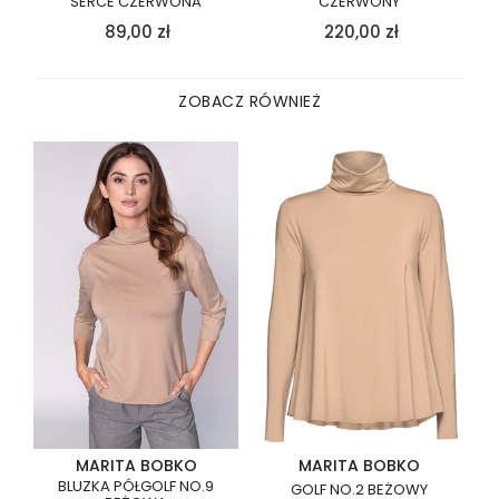
SERCE CZERWONA
CZERWONY
89,00
zł
220,00
zł
ZOBACZ RÓWNIEŻ
MARITA BOBKO
MARITA BOBKO
BLUZKA PÓŁGOLF NO.9
GOLF NO.2 BEŻOWY