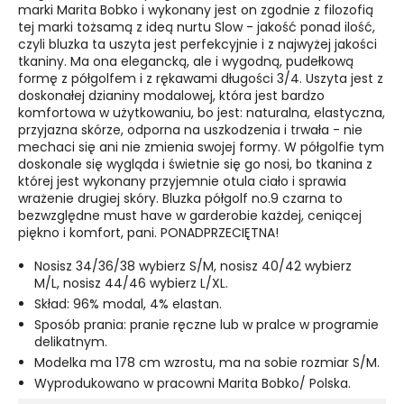
marki Marita Bobko i wykonany jest on zgodnie z filozofią
tej marki tożsamą z ideą nurtu Slow - jakość ponad ilość,
czyli bluzka ta uszyta jest perfekcyjnie i z najwyżej jakości
tkaniny. Ma ona elegancką, ale i wygodną, pudełkową
formę z półgolfem i z rękawami długości 3/4. Uszyta jest z
doskonałej dzianiny modalowej, która jest bardzo
komfortowa w użytkowaniu, bo jest: naturalna, elastyczna,
przyjazna skórze, odporna na uszkodzenia i trwała - nie
mechaci się ani nie zmienia swojej formy. W półgolfie tym
doskonale się wygląda i świetnie się go nosi, bo tkanina z
której jest wykonany przyjemnie otula ciało i sprawia
wrażenie drugiej skóry. Bluzka półgolf no.9 czarna to
bezwzględne must have w garderobie każdej, ceniącej
piękno i komfort, pani. PONADPRZECIĘTNA!
Nosisz 34/36/38 wybierz S/M, nosisz 40/42 wybierz
M/L, nosisz 44/46 wybierz L/XL.
Skład: 96% modal, 4% elastan.
Sposób prania: pranie ręczne lub w pralce w programie
delikatnym.
Modelka ma 178 cm wzrostu, ma na sobie rozmiar S/M.
Wyprodukowano w pracowni Marita Bobko/ Polska.