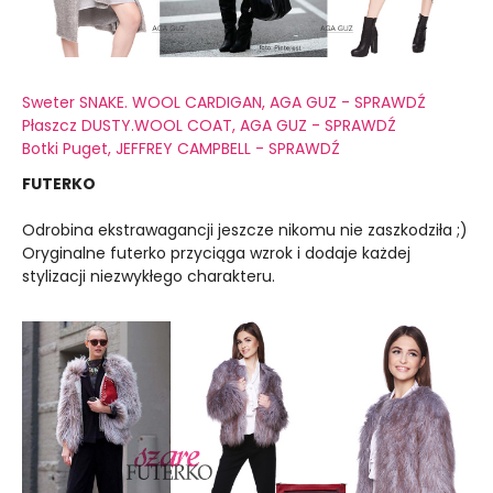
Sweter SNAKE. WOOL CARDIGAN, AGA GUZ - SPRAWDŹ
Płaszcz DUSTY.WOOL COAT, AGA GUZ - SPRAWDŹ
Botki Puget, JEFFREY CAMPBELL - SPRAWDŹ
FUTERKO
Odrobina ekstrawagancji jeszcze nikomu nie zaszkodziła ;)
Oryginalne futerko przyciąga wzrok i dodaje każdej
stylizacji niezwykłego charakteru.