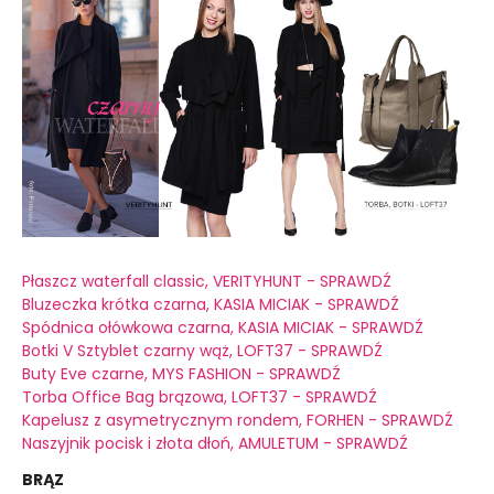
Płaszcz waterfall classic, VERITYHUNT - SPRAWDŹ
Bluzeczka krótka czarna, KASIA MICIAK - SPRAWDŹ
Spódnica ołówkowa czarna, KASIA MICIAK - SPRAWDŹ
Botki V Sztyblet czarny wąż, LOFT37 - SPRAWDŹ
Buty Eve czarne, MYS FASHION - SPRAWDŹ
Torba Office Bag brązowa, LOFT37 - SPRAWDŹ
Kapelusz z asymetrycznym rondem, FORHEN - SPRAWDŹ
Naszyjnik pocisk i złota dłoń, AMULETUM - SPRAWDŹ
BRĄZ