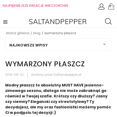
NAJPIĘKNIEJSZE KREACJE WIECZOROWE
0
strona główna
blog
wymarzony płaszcz
/
/
NAJNOWSZE WPISY
WYMARZONY PŁASZCZ
2019-09-22
dodany przez Saltandpepper.pl
Modny płaszcz to absolutny MUST HAVE jesienno-
zimowego sezonu, dlatego nie może zabraknąć go
również w Twojej szafie. Krótszy czy dłuższy? Jasny
czy ciemny? Elegancki czy streetstylowy? Ty
decydujesz, ale my oraz fashionistki możemy pomóc
Ci w podjęciu tej decyzji ;)