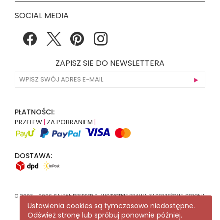
SOCIAL MEDIA
ZAPISZ SIE DO NEWSLETTERA
PŁATNOŚCI:
PRZELEW
|
ZA POBRANIEM
|
DOSTAWA:
© 2007 - 2026 SALTANDPEPPER.PL WSZYSTKIE PRAWA ZASTRZEŻONE. STRONA
KORZYSTA Z
RECAPTCHA
.
POLITYKA PRYWATNOŚCI
GOOGLE MA
Ustawienia cookies są tymczasowo niedostępne.
ZASTOSOWANIE.
Odśwież stronę lub spróbuj ponownie później.