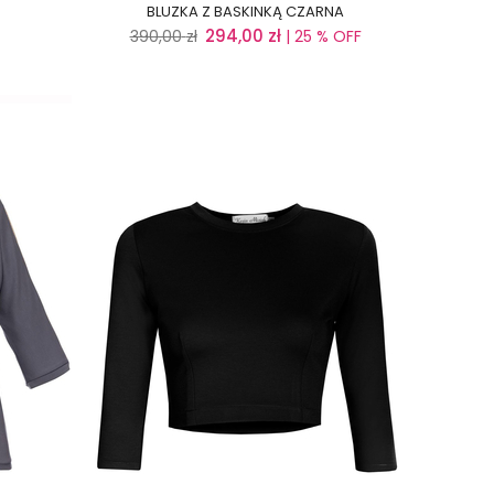
BLUZKA Z BASKINKĄ CZARNA
294,00
zł
390,00
zł
| 25 % OFF