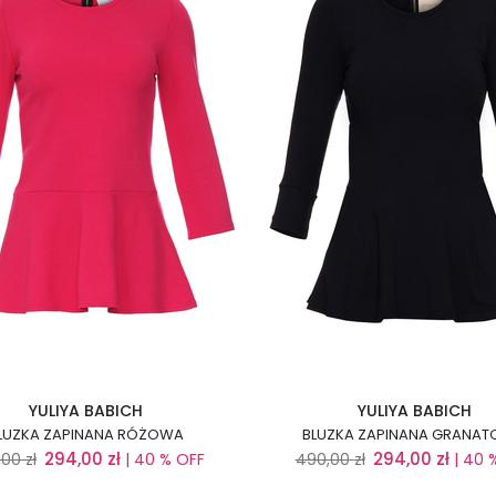
YULIYA BABICH
YULIYA BABICH
LUZKA ZAPINANA RÓŻOWA
BLUZKA ZAPINANA GRANA
294,00
zł
294,00
zł
,00
zł
| 40 % OFF
490,00
zł
| 40 