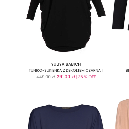
YULIYA BABICH
TUNIKO-SUKIENKA Z DEKOLTEM CZARNA II
B
291,00
zł
449,00
zł
| 35 % OFF