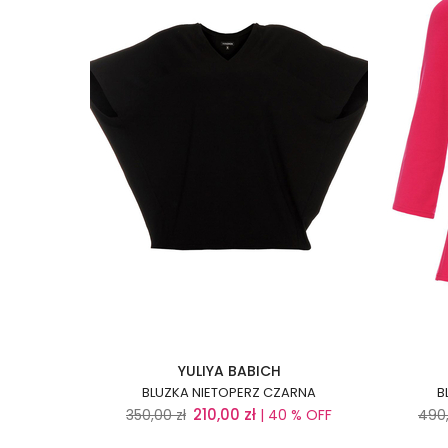
YULIYA BABICH
BLUZKA NIETOPERZ CZARNA
B
210,00
zł
350,00
zł
| 40 % OFF
490