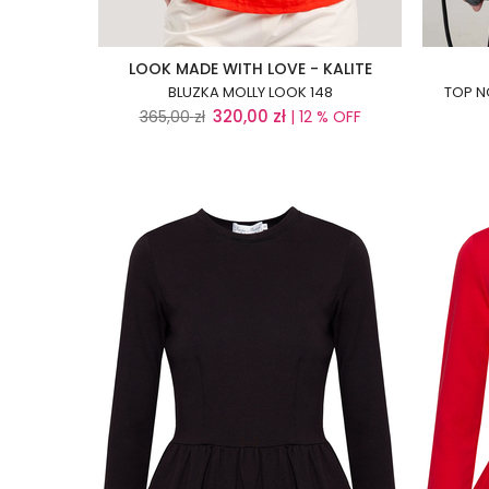
LOOK MADE WITH LOVE - KALITE
BLUZKA MOLLY LOOK 148
TOP N
320,00
zł
365,00
zł
| 12 % OFF