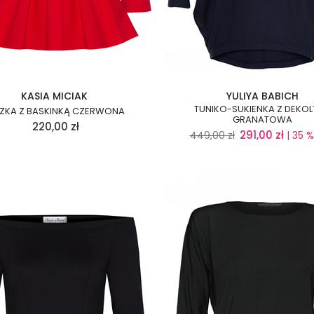
KASIA MICIAK
YULIYA BABICH
TUNIKO-SUKIENKA Z DEKO
UZKA Z BASKINKĄ CZERWONA
GRANATOWA
220,00
zł
291,00
zł
449,00
zł
| 35 