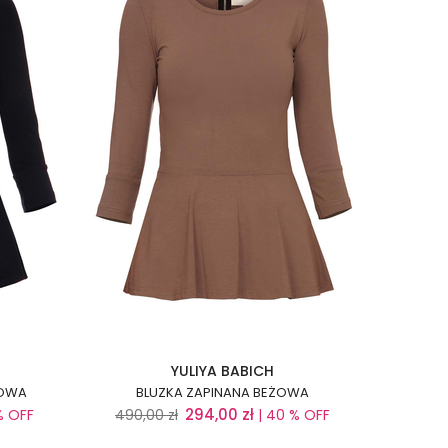
YULIYA BABICH
TOWA
BLUZKA ZAPINANA BEŻOWA
294,00
zł
% OFF
490,00
zł
| 40 % OFF