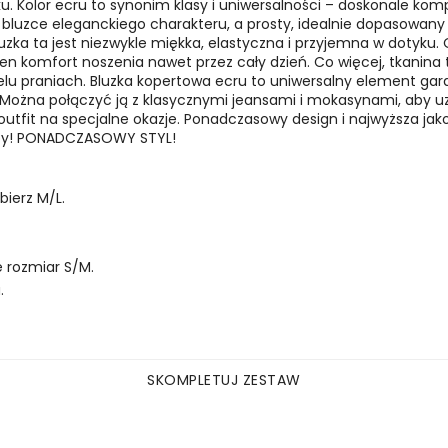
u. Kolor ecru to synonim klasy i uniwersalności – doskonale kom
 bluzce eleganckiego charakteru, a prosty, idealnie dopasowany 
uzka ta jest niezwykle miękka, elastyczna i przyjemna w dotyku.
n komfort noszenia nawet przez cały dzień. Co więcej, tkanina ta
elu praniach.
Bluzka kopertowa ecru to uniwersalny element gard
h. Można połączyć ją z klasycznymi jeansami i mokasynami, aby uz
utfit na specjalne okazje.
Ponadczasowy design i najwyższa jako
oby! PONADCZASOWY STYL!
bierz M/L.
e rozmiar S/M.
.
SKOMPLETUJ ZESTAW