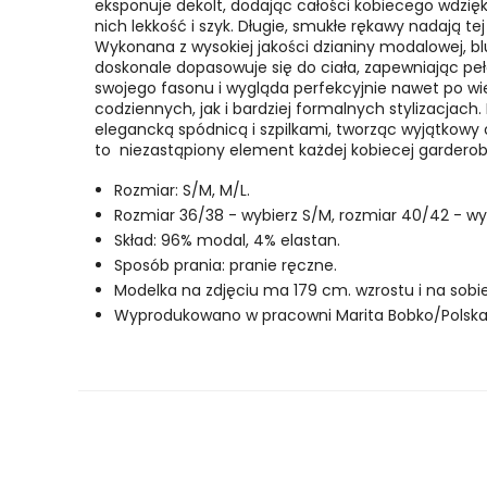
eksponuje dekolt, dodając całości kobiecego wdzięk
nich lekkość i szyk.
Długie, smukłe rękawy nadają tej
Wykonana z wysokiej jakości dzianiny modalowej, bl
doskonale dopasowuje się do ciała, zapewniając pełe
swojego fasonu i wygląda perfekcyjnie nawet po wi
codziennych, jak i bardziej formalnych stylizacjac
elegancką spódnicą i szpilkami, tworząc wyjątkowy o
to niezastąpiony element każdej kobiecej garder
Rozmiar: S/M, M/L.
Rozmiar 36/38 - wybierz S/M, rozmiar 40/42 - wy
Skład: 96% modal, 4% elastan.
Sposób prania: pranie ręczne.
Modelka na zdjęciu ma 179 cm. wzrostu i na sobi
Wyprodukowano w pracowni Marita Bobko/Polska