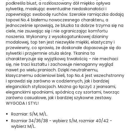
podkreśla biust, a rozkloszowany dół miękko opływa
sylwetkę, maskując ewentualne niedoskonałości i
zapewniając swobodę ruchów. Szerokie ramiączka dodają
topowi No.4 białemu nowoczesnego charakteru, a
jednocześnie sprawiają, że bluzka ta dobrze trzyma się na
ciele, nie zsuwając się i nie ograniczając komfortu
noszenia.
Wykonany z wysokogatunkowej dzianiny
modalowej, top ten jest niezwykle miękki, elastyczny i
przewiewny, co sprawia, że doskonale dopasowuje się do
sylwetki i przyjemnie otula skórę. Tkanina ta
charakteryzuje się wyjątkową trwałością – nie mechaci
się, nie traci kształtu i zachowuje nienaganny wygląd
nawet po wielu praniach. Dzięki neutralnemu,
klasycznemu odcieniowi bieli, top No.4 jest wszechstronny
i sprawdzi się zarówno w codziennych, jak i bardziej
eleganckich stylizacjach. Można go łączyć z jeansami,
eleganckimi spodniami, spódnicą czy szortami, tworząc
zarówno casualowe, jak i bardziej szykowne zestawy.
WYGODA I STYL!
Rozmiar: S/M, M/L.
Rozmiar 34/36/38 - wybierz S/M, rozmiar 40/42 -
wybierz M/L.