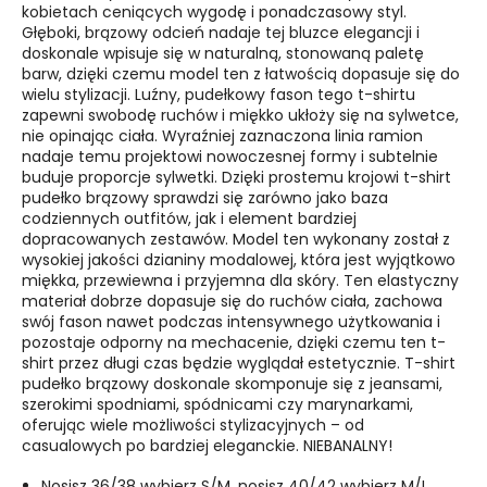
kobietach ceniących wygodę i ponadczasowy styl.
Głęboki, brązowy odcień nadaje tej bluzce elegancji i
doskonale wpisuje się w naturalną, stonowaną paletę
barw, dzięki czemu model ten z łatwością dopasuje się do
wielu stylizacji. Luźny, pudełkowy fason tego t-shirtu
zapewni swobodę ruchów i miękko ukłoży się na sylwetce,
nie opinając ciała. Wyraźniej zaznaczona linia ramion
nadaje temu projektowi nowoczesnej formy i subtelnie
buduje proporcje sylwetki. Dzięki prostemu krojowi t-shirt
pudełko brązowy sprawdzi się zarówno jako baza
codziennych outfitów, jak i element bardziej
dopracowanych zestawów. Model ten wykonany został z
wysokiej jakości dzianiny modalowej, która jest wyjątkowo
miękka, przewiewna i przyjemna dla skóry. Ten elastyczny
materiał dobrze dopasuje się do ruchów ciała, zachowa
swój fason nawet podczas intensywnego użytkowania i
pozostaje odporny na mechacenie, dzięki czemu ten t-
shirt przez długi czas będzie wyglądał estetycznie. T-shirt
pudełko brązowy doskonale skomponuje się z jeansami,
szerokimi spodniami, spódnicami czy marynarkami,
oferując wiele możliwości stylizacyjnych – od
casualowych po bardziej eleganckie. NIEBANALNY!
Nosisz 36/38 wybierz S/M, nosisz 40/42 wybierz M/L.