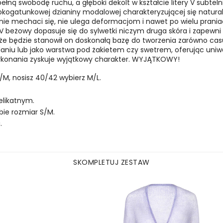
ełną swobodę ruchu, a głęboki dekolt w kształcie litery V subtelni
ysokogatunkowej dzianiny modalowej charakteryzującej się natu
 nie mechaci się, nie ulega deformacjom i nawet po wielu prani
.1 V beżowy dopasuje się do sylwetki niczym druga skóra i zapewn
 że będzie stanowił on doskonałą bazę do tworzenia zarówno casua
niu lub jako warstwa pod żakietem czy swetrem, oferując uniwers
 wykonania zyskuje wyjątkowy charakter. WYJĄTKOWY!
/M, nosisz 40/42 wybierz M/L.
elikatnym.
bie rozmiar S/M.
.
SKOMPLETUJ ZESTAW