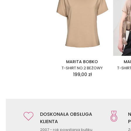
MARITA BOBKO
MA
T-SHIRT NO.2 BEŻOWY
T-SHIR
199,00
zł
DOSKONAŁA OBSŁUGA
N
KLIENTA
P
2007 - rok powstania butiku
Z