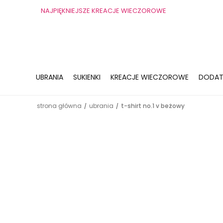
NAJPIĘKNIEJSZE KREACJE WIECZOROWE
UBRANIA
SUKIENKI
KREACJE WIECZOROWE
DODAT
strona główna
ubrania
t-shirt no.1 v beżowy
/
/