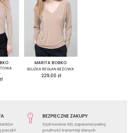
OBKO
MARITA BOBKO
RTOWA
BLUZKA REGLAN BEŻOWA
A
229,00
zł
zł
WA
BEZPIECZNE ZAKUPY
ktantów
Szyfrowanie SSL zapewnia pełną
 paczki!
poufność transmisji danych