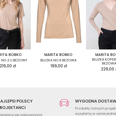
RITA BOBKO
MARITA BOBKO
MARITA B
BLUZKA KOPE
T NO.2 U BEŻOWY
BLUZKA NO.6 BEŻOWA
BEŻOW
219,00
zł
199,00
zł
229,00
AJLEPSI POLSCY
WYGODNA DOSTA
ROJEKTANCI
Produkty różnych proje
wysyłamy w cenie jednej
ainspiruj się najnowszymi