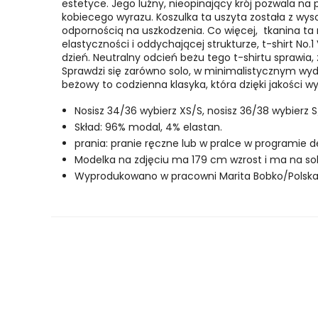
estetyce. Jego luźny, nieopinający krój pozwala na p
kobiecego wyrazu. Koszulka ta uszyta została z w
odpornością na uszkodzenia. Co więcej, tkanina ta
elastyczności i oddychającej strukturze, t-shirt No
dzień. Neutralny odcień beżu tego t-shirtu sprawia,
Sprawdzi się zarówno solo, w minimalistycznym wyda
beżowy to codzienna klasyka, która dzięki jakości
Nosisz 34/36 wybierz XS/S, nosisz 36/38 wybierz S
Skład: 96% modal, 4% elastan.
prania: pranie ręczne lub w pralce w programie d
Modelka na zdjęciu ma 179 cm wzrost i ma na so
Wyprodukowano w pracowni Marita Bobko/Polska