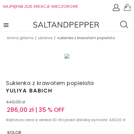
NAJPIĘKNIEJSZE KREACJE WIECZOROWE
0
strona główna
ubrania
sukienka z krawatem popielata
/
/
Sukienka z krawatem popielata
YULIYA BABICH
440,00
zł
286,00
zł
| 35 % OFF
Najniższa cena w okresie 30 dni przed obniżką wyniosła:
440,00
zł
KOLOR