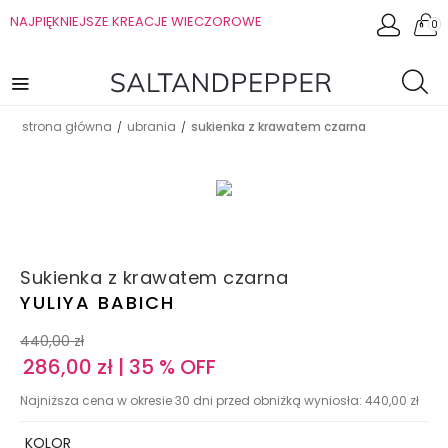
NAJPIĘKNIEJSZE KREACJE WIECZOROWE
0
strona główna
ubrania
sukienka z krawatem czarna
/
/
Sukienka z krawatem czarna
YULIYA BABICH
440,00
zł
286,00
zł
| 35 % OFF
Najniższa cena w okresie 30 dni przed obniżką wyniosła:
440,00
zł
KOLOR