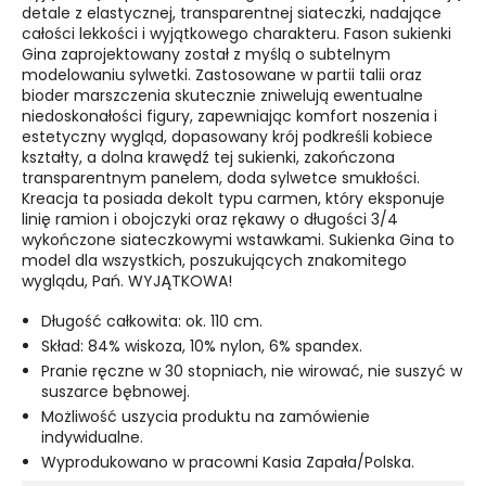
detale z elastycznej, transparentnej siateczki, nadające
całości lekkości i wyjątkowego charakteru. Fason sukienki
Gina zaprojektowany został z myślą o subtelnym
modelowaniu sylwetki. Zastosowane w partii talii oraz
bioder marszczenia skutecznie zniwelują ewentualne
niedoskonałości figury, zapewniając komfort noszenia i
estetyczny wygląd, dopasowany krój podkreśli kobiece
kształty, a dolna krawędź tej sukienki, zakończona
transparentnym panelem, doda sylwetce smukłości.
Kreacja ta posiada dekolt typu carmen, który eksponuje
linię ramion i obojczyki oraz rękawy o długości 3/4
wykończone siateczkowymi wstawkami. Sukienka Gina to
model dla wszystkich, poszukujących znakomitego
wyglądu, Pań. WYJĄTKOWA!
Długość całkowita: ok. 110 cm.
Skład: 84% wiskoza, 10% nylon, 6% spandex.
Pranie ręczne w 30 stopniach, nie wirować, nie suszyć w
suszarce bębnowej.
Możliwość uszycia produktu na zamówienie
indywidualne.
Wyprodukowano w pracowni Kasia Zapała/Polska.