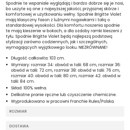
Spodnie te wspaniale wyglądają i bardzo dobrze się je nosi,
bo uszyte są one z najwyższej jakości, przyjaznej skórze i
komfortowej w użytkowaniu wełny. Spodnie Brigitte Violet
mają klasyczny fason z luźnymi nogawkami i talią o
standardowej wysokości. Dla komfortu noszenia spodnie
te mają kieszenie w bokach, a dla ozdoby ramki kieszeni z
tyłu. Spodnie Brigitte Violet będą najlepszą podstawą
stylizacji zarówno codziennych, jak i szczególnych,
wymagających wyjątkowego looku. NIEZRÓWNANE!
Długość całkowita: 103 cm.
Wymiary: rozmiar 34: obwód w talii: 68 cm, rozmiar 36:
obwód w talii: 72 cm, rozmiar 38: obwód w talii: 76 cm,
rozmiar 40: obwód w talii: 80 cm, rozmiar 42: obwód w
talii: 84 cm.
Skład: 100% wełna.
Delikatne pranie ręczne lub czyszczenie chemiczne.
Wyprodukowano w pracowni Franchie Rules/Polska.
ROZMIAR
DOSTAWA