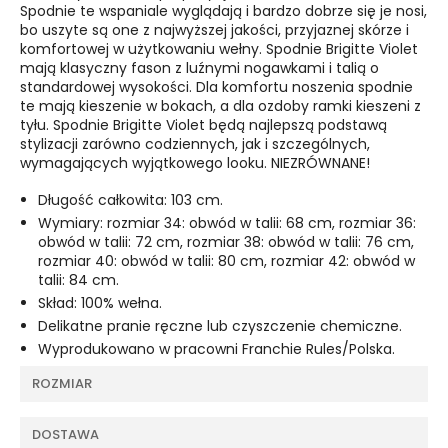
Spodnie te wspaniale wyglądają i bardzo dobrze się je nosi,
bo uszyte są one z najwyższej jakości, przyjaznej skórze i
komfortowej w użytkowaniu wełny. Spodnie Brigitte Violet
mają klasyczny fason z luźnymi nogawkami i talią o
standardowej wysokości. Dla komfortu noszenia spodnie
te mają kieszenie w bokach, a dla ozdoby ramki kieszeni z
tyłu. Spodnie Brigitte Violet będą najlepszą podstawą
stylizacji zarówno codziennych, jak i szczególnych,
wymagających wyjątkowego looku. NIEZRÓWNANE!
Długość całkowita: 103 cm.
Wymiary: rozmiar 34: obwód w talii: 68 cm, rozmiar 36:
obwód w talii: 72 cm, rozmiar 38: obwód w talii: 76 cm,
rozmiar 40: obwód w talii: 80 cm, rozmiar 42: obwód w
talii: 84 cm.
Skład: 100% wełna.
Delikatne pranie ręczne lub czyszczenie chemiczne.
Wyprodukowano w pracowni Franchie Rules/Polska.
ROZMIAR
DOSTAWA