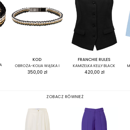
KOD
FRANCHIE RULES
A
OBROŻA-KOLIA WĄSKA I
KAMIZELKA KELLY BLACK
M
350,00
zł
420,00
zł
ZOBACZ RÓWNIEŻ