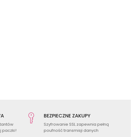
WA
BEZPIECZNE ZAKUPY
ktantów
Szyfrowanie SSL zapewnia pełną
 paczki!
poufność transmisji danych