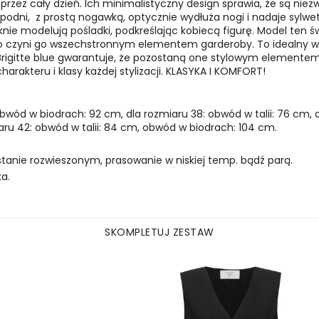
rzez cały dzień. Ich minimalistyczny design sprawia, że są niezw
spodni, z prostą nogawką, optycznie wydłuża nogi i nadaje sylwe
ięknie modelują pośladki, podkreślając kobiecą figurę. Model ten
 co czyni go wszechstronnym elementem garderoby. To idealny w
rigitte blue gwarantuje, że pozostaną one stylowym elementem 
arakteru i klasy każdej stylizacji. KLASYKA I KOMFORT!
 obwód w biodrach: 92 cm, dla rozmiaru 38: obwód w talii: 76 cm
iaru 42: obwód w talii: 84 cm, obwód w biodrach: 104 cm.
stanie rozwieszonym, prasowanie w niskiej temp. bądź parą.
a.
SKOMPLETUJ ZESTAW