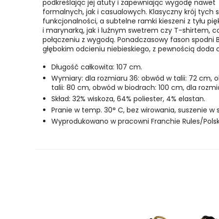
podkreślając jej atuty i zapewniając wygodę nawet p
formalnych, jak i casualowych. Klasyczny krój tych 
funkcjonalności, a subtelne ramki kieszeni z tyłu p
i marynarką, jak i luźnym swetrem czy T-shirtem,
połączeniu z wygodą. Ponadczasowy fason spodni B
głębokim odcieniu niebieskiego, z pewnością doda ch
Długość całkowita: 107 cm.
Wymiary: dla rozmiaru 36: obwód w talii: 72 cm,
talii: 80 cm, obwód w biodrach: 100 cm, dla rozm
Skład: 32% wiskoza, 64% poliester, 4% elastan.
Pranie w temp. 30° C, bez wirowania, suszenie w 
Wyprodukowano w pracowni Franchie Rules/Polsk