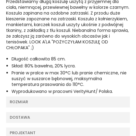
Przedstawiamy długą koszulę uszytą z przyjemnej dla
ciała, niemnącej, przewiewnej bawełny w kolorze czarnym.
Koszula zapinana na ozdobne zatrzaski. Z przodu duże
kieszenie zapoznane na zatrzaski. Koszula z kołnierzykiem,
mankietami, karczek koszuli uszyty ukośnie z podwójnej
tkaniny, z zakładką z tłu koszuli. Niebanalna forma sprawia,
że założysz ją zarówno do wysokich obcasów jak i
tenisówek. LOOK A'LA "POŻYCZYŁAM KOSZULĘ OD
CHŁOPAKA" ;)
Długość całkowita 85 cm.
Skład: 80% bawełna, 20% lycra.
Pranie w pralce w max 30°C lub pranie chemiczne, nie
suszyć w suszarce bębnowej, maksymalna
temperatura prasowania do 110°C.
Wyprodukowano w pracowni VerityHunt/ Polska.
ROZMIAR
DOSTAWA
PROJEKTANT