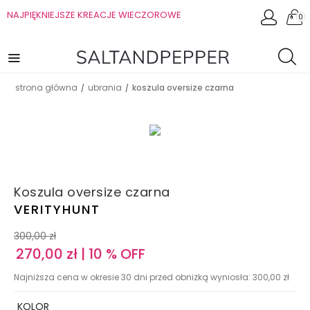
NAJPIĘKNIEJSZE KREACJE WIECZOROWE
0
strona główna
ubrania
koszula oversize czarna
/
/
Koszula oversize czarna
VERITYHUNT
300,00
zł
270,00
zł
| 10 % OFF
Najniższa cena w okresie 30 dni przed obniżką wyniosła:
300,00
zł
KOLOR