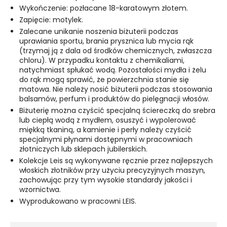
Wykończenie: pozłacane 18-karatowym złotem.
Zapięcie: motylek.
Zalecane unikanie noszenia biżuterii podczas
uprawiania sportu, brania prysznica lub mycia rąk
(trzymaj ją z dala od środków chemicznych, zwłaszcza
chloru). W przypadku kontaktu z chemikaliami,
natychmiast spłukać wodą. Pozostałości mydła i żelu
do rąk mogą sprawić, że powierzchnia stanie się
matowa. Nie należy nosić biżuterii podczas stosowania
balsamów, perfum i produktów do pielęgnacji włosów.
Biżuterię można czyścić specjalną ściereczką do srebra
lub ciepłą wodą z mydłem, osuszyć i wypolerować
miękką tkaniną, a kamienie i perły należy czyścić
specjalnymi płynami dostępnymi w pracowniach
złotniczych lub sklepach jubilerskich.
Kolekcje Leis są wykonywane ręcznie przez najlepszych
włoskich złotników przy użyciu precyzyjnych maszyn,
zachowując przy tym wysokie standardy jakości i
wzornictwa.
Wyprodukowano w pracowni LEIS.