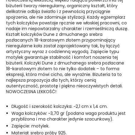
nowoczesną lekkością. Miękko falująca powierzchnia tej
biżuterii tworzy nieregularny, organiczny kształt, który
delikatnie odbija światło i z pewnością przyciągnie
spojrzenia, ale nie zdominuje stylizacji. Każdy egzemplarz
tych kolczyków powstaje ręcznie we włoskiej pracowni, co
nadaje im niepowtarzalny charakter i rzemieślniczą duszę.
Kształt kolczyków Dune z dmuchanego srebra
pozłacanych 18-karatowym złotem przypominający
nieregularne koła został zaprojektowany tak, by łączyć
artystyczny wyraz z codzienną wygodą. Zapięcie typu
motylek gwarantuje stabilność i komfort noszenia tej
biżuterii. Kolczyki Dune z dmuchanego srebra pozłacane
18-karatowym złotem to nie tylko dodatek – to forma
ekspresji, która mówi cicho, ale wyraźnie. Biżuteria ta to
najlepsza propozycja dla tych, którzy cenią
autentyczność, prostotę i piękno nieoczywistych detali.
NOWOCZESNA LEKKOŚĆ!
Długość i szerokość kolczyka: ~2,1 cm x 1,4 cm.
Waga kolczyków: ~3,70 gr (podana waga produktu jest
przybliżona i ma charakter jedynie szacunkowy).
Zapięcie: motylek.
Materiał: srebro próby 925.