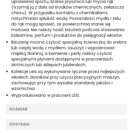
uprawiania sportu, brania prysznica lub mycia rąk
(trzymaj ją z dala od środków chemicznych, zwłaszcza
chloru). W przypadku kontaktu z chemikaliami,
natychmiast spłukać wodą. Pozostałości mydła i żelu
do rąk mogą sprawić, że powierzchnia stanie się
matowa. Nie należy nosić biżuterii podczas stosowania
balsamów, perfum i produktów do pielęgnacji włosów.
Biżuterię można czyścić specjalną ściereczką do srebra
lub ciepłą wodą z mydłem, osuszyć i wypolerować
miękką tkaniną, a kamienie i perły należy czyścić
specjalnymi płynami dostępnymi w pracowniach
złotniczych lub sklepach jubilerskich.
Kolekcje Leis są wykonywane ręcznie przez najlepszych
włoskich złotników przy użyciu precyzyjnych maszyn,
zachowując przy tym wysokie standardy jakości i
wzornictwa.
Wyprodukowano w pracowni LEIS.
ROZMIAR
DOSTAWA