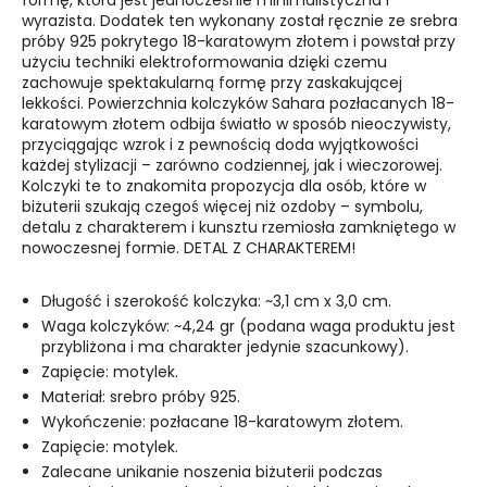
formę, która jest jednocześnie minimalistyczna i
wyrazista. Dodatek ten wykonany został ręcznie ze srebra
próby 925 pokrytego 18-karatowym złotem i powstał przy
użyciu techniki elektroformowania dzięki czemu
zachowuje spektakularną formę przy zaskakującej
lekkości. Powierzchnia kolczyków Sahara pozłacanych 18-
karatowym złotem odbija światło w sposób nieoczywisty,
przyciągając wzrok i z pewnością doda wyjątkowości
każdej stylizacji – zarówno codziennej, jak i wieczorowej.
Kolczyki te to znakomita propozycja dla osób, które w
biżuterii szukają czegoś więcej niż ozdoby – symbolu,
detalu z charakterem i kunsztu rzemiosła zamkniętego w
nowoczesnej formie. DETAL Z CHARAKTEREM!
Długość i szerokość kolczyka: ~3,1 cm x 3,0 cm.
Waga kolczyków: ~4,24 gr (podana waga produktu jest
przybliżona i ma charakter jedynie szacunkowy).
Zapięcie: motylek.
Materiał: srebro próby 925.
Wykończenie: pozłacane 18-karatowym złotem.
Zapięcie: motylek.
Zalecane unikanie noszenia biżuterii podczas