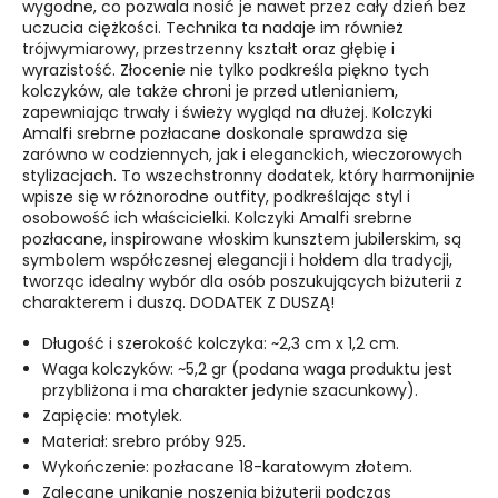
wygodne, co pozwala nosić je nawet przez cały dzień bez
uczucia ciężkości. Technika ta nadaje im również
trójwymiarowy, przestrzenny kształt oraz głębię i
wyrazistość. Złocenie nie tylko podkreśla piękno tych
kolczyków, ale także chroni je przed utlenianiem,
zapewniając trwały i świeży wygląd na dłużej.
Kolczyki
Amalfi srebrne pozłacane doskonale sprawdza się
zarówno w codziennych, jak i eleganckich, wieczorowych
stylizacjach. To wszechstronny dodatek, który harmonijnie
wpisze się w różnorodne outfity, podkreślając styl i
osobowość ich właścicielki. Kolczyki Amalfi srebrne
pozłacane, inspirowane włoskim kunsztem jubilerskim, są
symbolem współczesnej elegancji i hołdem dla tradycji,
tworząc idealny wybór dla osób poszukujących biżuterii z
charakterem i duszą. DODATEK Z DUSZĄ!
Długość i szerokość kolczyka: ~2,3 cm x 1,2 cm.
Waga kolczyków: ~5,2 gr (podana waga produktu jest
przybliżona i ma charakter jedynie szacunkowy).
Zapięcie: motylek.
Materiał: srebro próby 925.
Wykończenie: pozłacane 18-karatowym złotem.
Zalecane unikanie noszenia biżuterii podczas