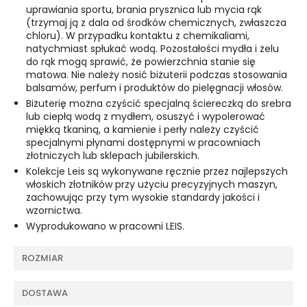
uprawiania sportu, brania prysznica lub mycia rąk
(trzymaj ją z dala od środków chemicznych, zwłaszcza
chloru). W przypadku kontaktu z chemikaliami,
natychmiast spłukać wodą. Pozostałości mydła i żelu
do rąk mogą sprawić, że powierzchnia stanie się
matowa. Nie należy nosić biżuterii podczas stosowania
balsamów, perfum i produktów do pielęgnacji włosów.
Biżuterię można czyścić specjalną ściereczką do srebra
lub ciepłą wodą z mydłem, osuszyć i wypolerować
miękką tkaniną, a kamienie i perły należy czyścić
specjalnymi płynami dostępnymi w pracowniach
złotniczych lub sklepach jubilerskich.
Kolekcje Leis są wykonywane ręcznie przez najlepszych
włoskich złotników przy użyciu precyzyjnych maszyn,
zachowując przy tym wysokie standardy jakości i
wzornictwa.
Wyprodukowano w pracowni LEIS.
ROZMIAR
DOSTAWA