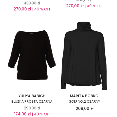
450,00
zł
450,00
zł
270,00
zł
| 40 % OFF
270,00
zł
| 40 % OFF
YULIYA BABICH
MARITA BOBKO
BLUZKA PROSTA CZARNA
GOLF NO.2 CZARNY
290,00
zł
209,00
zł
174,00
zł
| 40 % OFF