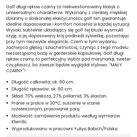
Golf długi rękaw czarny to niekwestionowany klasyk o
uniwersalnym charakterze. Wykonany z cienkiej, miękkiej
dzianiny o doskonałej elastyczności, golf ten gwarantuje
idealne dopasowanie i komfort noszenia w każdej sytuacji.
Wysoki, subtelnie układający się golf tej bluzki wysmukli
szyję, a jej dopasowany krój podkreśli sylwetkę, pozostając
przy tym niezwykle elegancki. Czerń w tym wydaniu
zachwyca głębią i szlachetnością, czyniąc z tego modelu
niezastąpioną bazę w garderobie kapsułowej. Golf długi
rękaw czarny to perfekcyjny wybór pod marynarkę, sweter
czy płaszcz, bo zawsze będzie wyglądał stylowo. "MAŁY
CZARNY"!
Długość całkowita: ok. 60 cm.
Długość rękawów: ok. 60 cm.
Skład: 70% wiskoza, 27% poliamid, 3% elastan.
Pranie w pralce w 30°C, suszenie w stanie
rozwieszonym, prasowanie parą.
Możliwość zamówienia produktu według wymiarów
Klientki.
Wyprodukowano w pracowni Yuliya Babich/Polska.