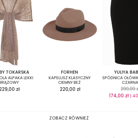
BY TOKARSKA
FORHEN
YULIYA BA
OLA ALPAKA LEKKI
KAPELUSZ KLASYCZNY
SPÓDNICA OŁÓWK
BRĄZOWY
CIEMNY BEŻ
CZARN
290,00
z
229,00
zł
220,00
zł
174,00
zł
| 4
ZOBACZ RÓWNIEŻ