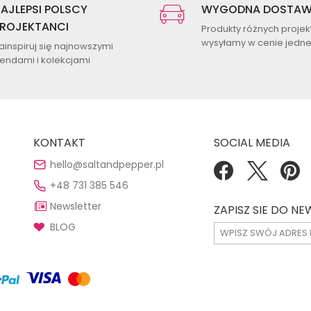
AJLEPSI POLSCY
WYGODNA DOSTA
ROJEKTANCI
Produkty różnych proje
wysyłamy w cenie jednej
ainspiruj się najnowszymi
rendami i kolekcjami
KONTAKT
SOCIAL MEDIA
hello@saltandpepper.pl
+48 731 385 546
Newsletter
ZAPISZ SIE DO N
BLOG