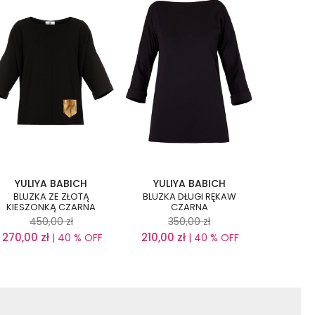
YULIYA BABICH
YULIYA BABICH
BLUZKA ZE ZŁOTĄ
BLUZKA DŁUGI RĘKAW
KIESZONKĄ CZARNA
CZARNA
450,00
zł
350,00
zł
270,00
zł
210,00
zł
| 40 % OFF
| 40 % OFF