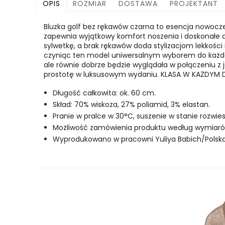
OPIS
ROZMIAR
DOSTAWA
PROJEKTANT
Bluzka golf bez rękawów czarna to esencja nowoczesn
zapewnia wyjątkowy komfort noszenia i doskonałe d
sylwetkę, a brak rękawów doda stylizacjom lekkości 
czyniąc ten model uniwersalnym wyborem do każdej s
ale równie dobrze będzie wyglądała w połączeniu z 
prostotę w luksusowym wydaniu. KLASA W KAŻDYM 
Długość całkowita: ok. 60 cm.
Skład: 70% wiskoza, 27% poliamid, 3% elastan.
Pranie w pralce w 30°C, suszenie w stanie rozwi
Możliwość zamówienia produktu według wymiarów 
Wyprodukowano w pracowni Yuliya Babich/Polska