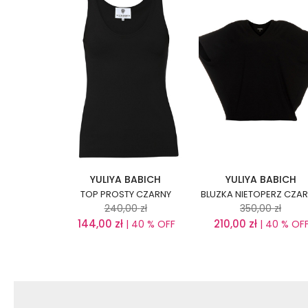
YULIYA BABICH
YULIYA BABICH
TOP PROSTY CZARNY
BLUZKA NIETOPERZ CZA
240,00
zł
350,00
zł
144,00
zł
210,00
zł
| 40 % OFF
| 40 % OF