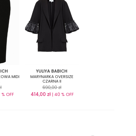
BICH
YULIYA BABICH
OWA MIDI
MARYNARKA OVERSIZE
A
CZARNA II
ł
690,00
zł
414,00
zł
0 % OFF
| 40 % OFF