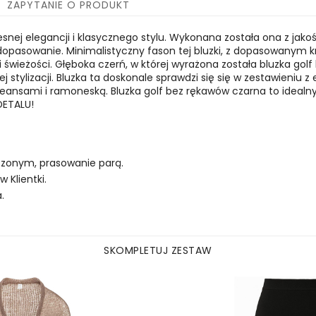
ZAPYTANIE O PRODUKT
ej elegancji i klasycznego stylu. Wykonana została ona z jakości
opasowanie. Minimalistyczny fason tej bluzki, z dopasowanym kr
i świeżości. Głęboka czerń, w której wyrażona została bluzka gol
tylizacji. Bluzka ta doskonale sprawdzi się się w zestawieniu 
jeansami i ramoneską. Bluzka golf bez rękawów czarna to idealn
DETALU!
eszonym, prasowanie parą.
Klientki.
.
SKOMPLETUJ ZESTAW