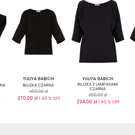
YULIYA BABICH
YULIYA BABICH
BLUZKA Z LAMPASAMI
RNA
BLUZKA CZARNA
CZARNA
450,00
zł
390,00
zł
270,00
zł
F
| 40 % OFF
234,00
zł
| 40 % OFF