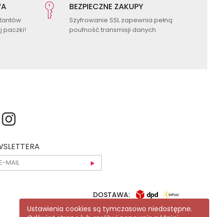
WA
BEZPIECZNE ZAKUPY
ktantów
Szyfrowanie SSL zapewnia pełną
 paczki!
poufność transmisji danych
EWSLETTERA
DOSTAWA:
Ustawienia cookies są tymczasowo niedostępne.