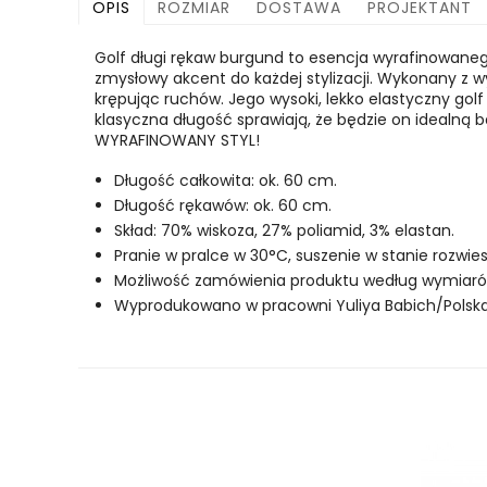
OPIS
ROZMIAR
DOSTAWA
PROJEKTANT
Golf długi rękaw burgund to esencja wyrafinowaneg
zmysłowy akcent do każdej stylizacji. Wykonany z wy
krępując ruchów. Jego wysoki, lekko elastyczny golf 
klasyczna długość sprawiają, że będzie on idealną b
WYRAFINOWANY STYL!
Długość całkowita: ok. 60 cm.
Długość rękawów: ok. 60 cm.
Skład: 70% wiskoza, 27% poliamid, 3% elastan.
Pranie w pralce w 30°C, suszenie w stanie rozwi
Możliwość zamówienia produktu według wymiarów 
Wyprodukowano w pracowni Yuliya Babich/Polska