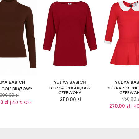
LIYA BABICH
YULIYA BABICH
YULIYA BA
BLUZKA DŁUGI RĘKAW
BLUZKA Z KOŁNI
A GOLF BRĄZOWY
CZERWONA
CZERWO
390,00
zł
450,00
350,00
zł
00
zł
| 40 % OFF
270,00
zł
| 4