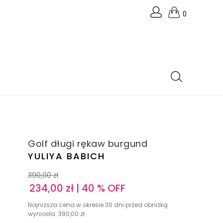
0
Golf długi rękaw burgund
YULIYA BABICH
390,00
zł
234,00
zł
| 40 % OFF
Najniższa cena w okresie 30 dni przed obniżką
wyniosła:
390,00
zł