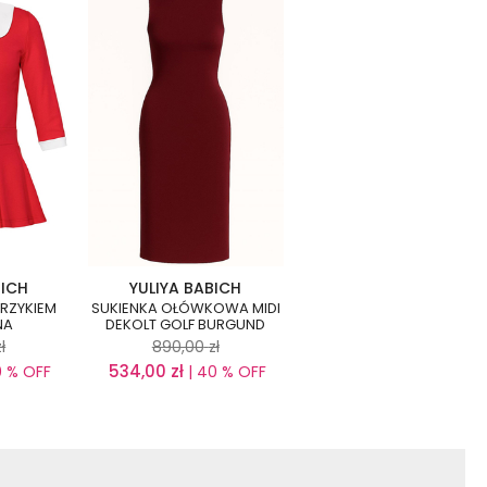
BICH
YULIYA BABICH
ERZYKIEM
SUKIENKA OŁÓWKOWA MIDI
NA
DEKOLT GOLF BURGUND
zł
890,00
zł
534,00
zł
0 % OFF
| 40 % OFF