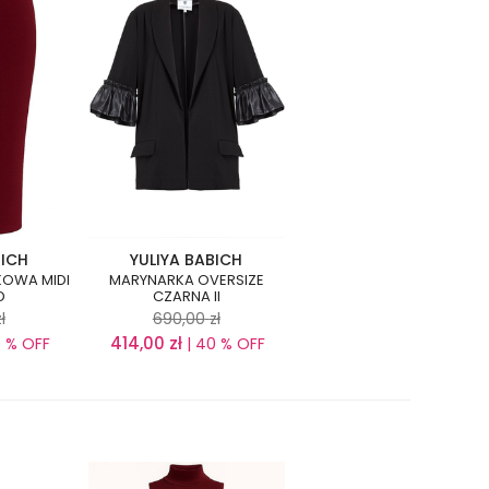
BICH
YULIYA BABICH
OWA MIDI
MARYNARKA OVERSIZE
D
CZARNA II
ł
690,00
zł
414,00
zł
0 % OFF
| 40 % OFF