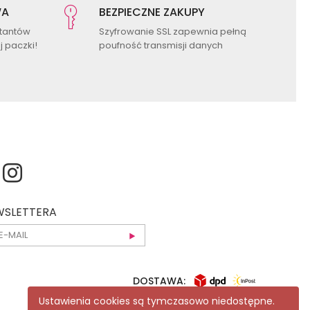
WA
BEZPIECZNE ZAKUPY
ktantów
Szyfrowanie SSL zapewnia pełną
 paczki!
poufność transmisji danych
EWSLETTERA
DOSTAWA:
Ustawienia cookies są tymczasowo niedostępne.