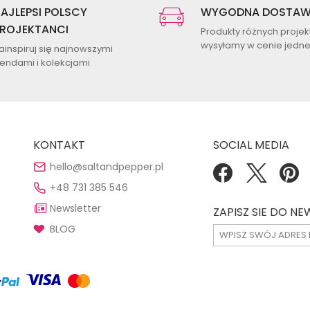
AJLEPSI POLSCY
WYGODNA DOSTA
ROJEKTANCI
Produkty różnych proje
wysyłamy w cenie jednej
ainspiruj się najnowszymi
rendami i kolekcjami
KONTAKT
SOCIAL MEDIA
hello@saltandpepper.pl
+48 731 385 546
Newsletter
ZAPISZ SIE DO N
BLOG