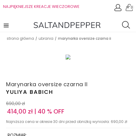
NAJPIĘKNIEJSZE KREACJE WIECZOROWE
0
strona główna
ubrania
marynarka oversize czarna ii
/
/
Marynarka oversize czarna II
YULIYA BABICH
690,00
zł
414,00
zł
| 40 % OFF
Najniższa cena w okresie 30 dni przed obniżką wyniosła:
690,00
zł
ROZMIAR: