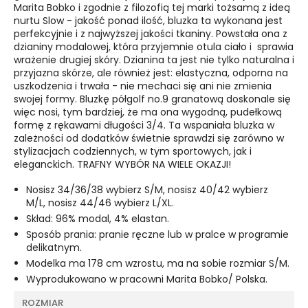
Marita Bobko i zgodnie z filozofią tej marki tożsamą z ideą
nurtu Slow - jakość ponad ilość, bluzka ta wykonana jest
perfekcyjnie i z najwyższej jakości tkaniny. Powstała ona z
dzianiny modalowej, która przyjemnie otula ciało i sprawia
wrażenie drugiej skóry. Dzianina ta jest nie tylko naturalna i
przyjazna skórze, ale również jest: elastyczna, odporna na
uszkodzenia i trwała - nie mechaci się ani nie zmienia
swojej formy.
Bluzkę półgolf no.9 granatową doskonale się
więc nosi, tym bardziej, że ma ona wygodną, pudełkową
formę z rękawami długości 3/4. Ta wspaniała bluzka w
zależności od dodatków świetnie sprawdzi się zarówno w
stylizacjach codziennych, w tym sportowych, jak i
eleganckich. TRAFNY WYBÓR NA WIELE OKAZJI!
Nosisz 34/36/38 wybierz S/M, nosisz 40/42 wybierz
M/L, nosisz 44/46 wybierz L/XL.
Skład: 96% modal, 4% elastan.
Sposób prania: pranie ręczne lub w pralce w programie
delikatnym.
Modelka ma 178 cm wzrostu, ma na sobie rozmiar S/M.
Wyprodukowano w pracowni Marita Bobko/ Polska.
ROZMIAR