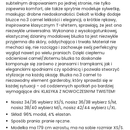
subtelnym drapowaniem po jednej stronie, nie tylko
zapewnia komfort, ale także sprytnie modeluje sylwetkę,
maskując drobne niedoskonałości. Dekolt w łódkę dodaje
bluzce no.3 camel lekkości i elegancji, a krótkie rękawy,
inspirowane klasycznym T-shirtem, sprawiają, że jest ona
niezwykle uniwersalna.
Wykonana z wysokogatunkowej,
elastycznej dzianiny modalowej bluzka ta jest niezwykle
przyjemna dla skóry, oddychająca i trwała. Materiał nie
mechaci się, nie rozciąga i zachowuje swój perfekcyjny
wygląd nawet po wielu praniach. Dzięki ciepłemu
odcieniowi camel/złotemu bluzka ta doskonale
komponuje się zarówno z jeansami i trampkami, jak i
eleganckimi spodniami czy spódnicą i pozwala stworzyć
stylizacje na każdą okazję. Bluzka no.3 camel t
o
niezawodny element garderoby, który sprawdzi się w
każdej sytuacji – od codziennych spotkań po bardziej
wymagające dni. KLASYKA Z NOWOCZESNYM
TWISTEM!
Nosisz 34/36 wybierz XS/S, nosisz 36/38 wybierz S/M,
nosisz 38/40 wybierz M/L, nosisz 42/44 wybierz L/XL.
Skład: 96% modal, 4% elastan.
Sposób prania: pranie ręczne.
Modelka ma 179 cm wzrostu, ma na sobie rozmiar XS/S.