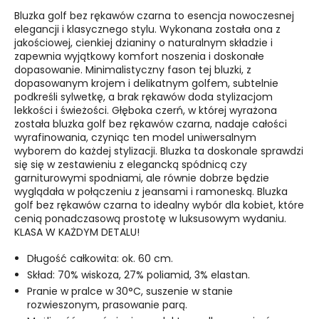
Bluzka golf bez rękawów czarna to esencja nowoczesnej
elegancji i klasycznego stylu. Wykonana została ona z
jakościowej, cienkiej dzianiny o naturalnym składzie i
zapewnia wyjątkowy komfort noszenia i doskonałe
dopasowanie. Minimalistyczny fason tej bluzki, z
dopasowanym krojem i delikatnym golfem, subtelnie
podkreśli sylwetkę, a brak rękawów doda stylizacjom
lekkości i świeżości. Głęboka czerń, w której wyrażona
została bluzka golf bez rękawów czarna, nadaje całości
wyrafinowania, czyniąc ten model uniwersalnym
wyborem do każdej stylizacji. Bluzka ta doskonale sprawdzi
się się w zestawieniu z elegancką spódnicą czy
garniturowymi spodniami, ale równie dobrze będzie
wyglądała w połączeniu z jeansami i ramoneską. Bluzka
golf bez rękawów czarna to idealny wybór dla kobiet, które
cenią ponadczasową prostotę w luksusowym wydaniu.
KLASA W KAŻDYM DETALU!
Długość całkowita: ok. 60 cm.
Skład: 70% wiskoza, 27% poliamid, 3% elastan.
Pranie w pralce w 30°C, suszenie w stanie
rozwieszonym, prasowanie parą.