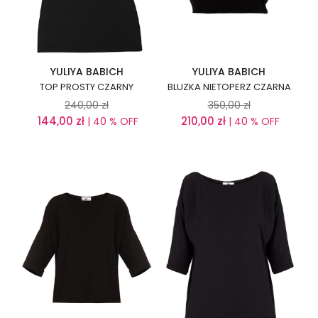
YULIYA BABICH
YULIYA BABICH
TOP PROSTY CZARNY
BLUZKA NIETOPERZ CZARNA
240,00
zł
350,00
zł
144,00
zł
210,00
zł
| 40 % OFF
| 40 % OFF