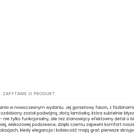
ZAPYTANIE O PRODUKT
owania w nowoczesnym wydaniu. Jej gorsetowy fason, z fiszbinami, p
ozdobiony został podwójną, złotą lamówką, która subtelnie błysz
 nie tylko funkcjonalny, ale też stanowiący efektowny detal o bi
kkiej, wiskozowej podszewce, dzięki czemu zapewni komfort noszen
 okazjach, kiedy elegancja i kobiecość mają grać pierwsze skrzy