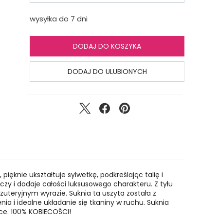
wysyłka do 7 dni
DODAJ DO KOSZYKA
DODAJ DO ULUBIONYCH
ięknie ukształtuje sylwetkę, podkreślając talię i
czy i dodaje całości luksusowego charakteru. Z tyłu
żuteryjnym wyrazie. Suknia ta uszyta została z
ia i idealne układanie się tkaniny w ruchu. Suknia
pce. 100% KOBIECOŚCI!