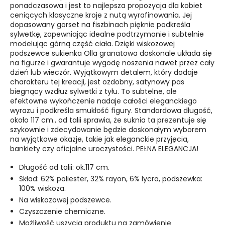
ponadczasowa i jest to najlepsza propozycja dla kobiet
ceniących klasyczne kroje z nutą wyrafinowania. Jej
dopasowany gorset na fiszbinach pięknie podkreśla
sylwetkę, zapewniając idealne podtrzymanie i subtelnie
modelując górną część ciała. Dzięki wiskozowej
podszewce sukienka Olla granatowa doskonale układa się
na figurze i gwarantuje wygodę noszenia nawet przez cały
dzień lub wieczór.
Wyjątkowym detalem, który dodaje
charakteru tej kreacji, jest ozdobny, satynowy pas
biegnący wzdłuż sylwetki z tyłu. To subtelne, ale
efektowne wykończenie nadaje całości eleganckiego
wyrazu i podkreśla smukłość figury. Standardowa długość,
około 117 cm., od talii sprawia, że suknia ta prezentuje się
szykownie i zdecydowanie będzie doskonałym wyborem
na wyjątkowe okazje, takie jak eleganckie przyjęcia,
bankiety czy oficjalne uroczystości. PEŁNA ELEGANCJA!
Długość od talii: ok.117 cm.
Skład: 62% poliester, 32% rayon, 6% lycra, podszewka:
100% wiskoza.
Na wiskozowej podszewce.
Czyszczenie chemiczne.
Możliwość uszycia produktu na zamówienie