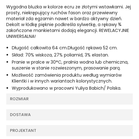
Wygodna bluzka w kolorze ecru ze złotymi wstawkami. Jej
prosty, niekrępujący ruchów fason oraz przewiewny
materiał zda egzamin nawet w bardzo aktywny dzień.
Dekolt w łódkę pięknie podkreśla sylwetkę, a rękawy ¾
zakończone mankietami dodają elegancji. REWELACYJNIE
UNIWERSALNA!
Długość całkowita 64 cm.Długość rękawa 52 cm.
Skład: 70% wiskoza, 27% poliamid, 3% elastan.
Pranie w pralce w 30°C, pralnia wodna lub chemiczna,
suszenie w stanie rozwieszonym, prasowanie parą.
Możliwość zamówienia produktu według wymiarów
Klientki i w innych wariantach kolorystycznych.
Wyprodukowano w pracowni Yuliya Babich/ Polska.
ROZMIAR
DOSTAWA
PROJEKTANT