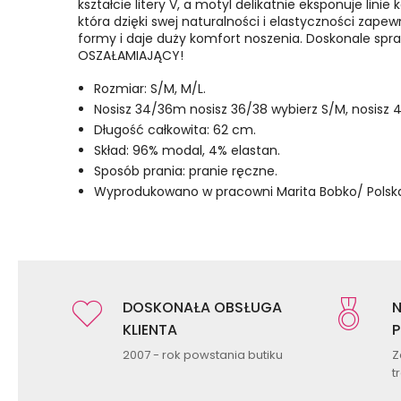
kształcie litery V, a motyl delikatnie eksponuje linie
która dzięki swej naturalności i elastyczności zapew
formy i daje duży komfort noszenia. Doskonale spraw
OSZAŁAMIAJĄCY!
Rozmiar: S/M, M/L.
Nosisz 34/36m nosisz 36/38 wybierz S/M, nosisz 
Długość całkowita: 62 cm.
Skład: 96% modal, 4% elastan.
Sposób prania: pranie ręczne.
Wyprodukowano w pracowni Marita Bobko/ Polsk
DOSKONAŁA OBSŁUGA
N
KLIENTA
P
2007 - rok powstania butiku
Z
t