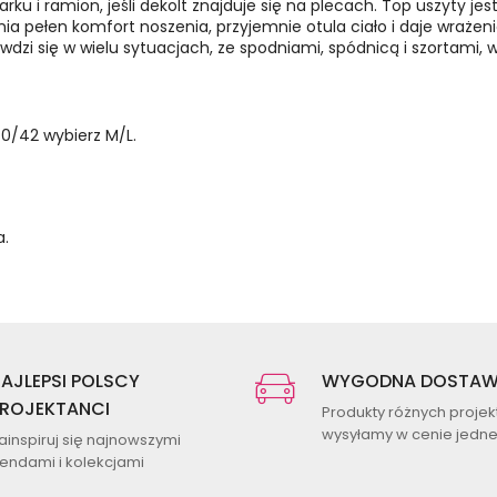
 karku i ramion, jeśli dekolt znajduje się na plecach. Top uszyty j
nia pełen komfort noszenia, przyjemnie otula ciało i daje wrażenie
dzi się w wielu sytuacjach, ze spodniami, spódnicą i szortami, w
40/42 wybierz M/L.
a.
AJLEPSI POLSCY
WYGODNA DOSTA
ROJEKTANCI
Produkty różnych proje
wysyłamy w cenie jednej
ainspiruj się najnowszymi
rendami i kolekcjami