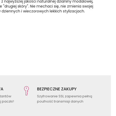
est z najwyższej jakości naturalnej dzianiny modalowej,
 "drugiej skóry". Nie mechaci się, nie zmienia swojej
 dziennych i wieczorowych lekkich stylizacjach.
WA
BEZPIECZNE ZAKUPY
ktantów
Szyfrowanie SSL zapewnia pełną
 paczki!
poufność transmisji danych