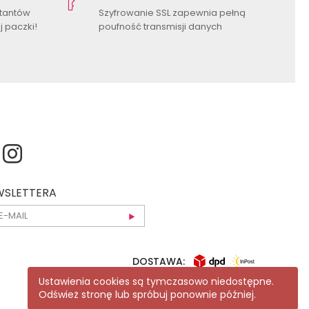
ktantów
Szyfrowanie SSL zapewnia pełną
 paczki!
poufność transmisji danych
EWSLETTERA
DOSTAWA:
Ustawienia cookies są tymczasowo niedostępne.
Odśwież stronę lub spróbuj ponownie później.