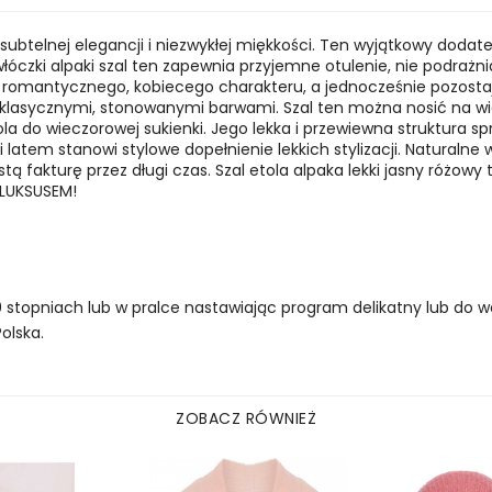
a subtelnej elegancji i niezwykłej miękkości. Ten wyjątkowy dodat
włóczki alpaki szal ten zapewnia przyjemne otulenie, nie podrażn
 romantycznego, kobiecego charakteru, a jednocześnie pozosta
 i klasycznymi, stonowanymi barwami. Szal ten można nosić na 
ola do wieczorowej sukienki.
Jego lekka i przewiewna struktura s
i latem stanowi stylowe dopełnienie lekkich stylizacji. Naturalne 
ą fakturę przez długi czas. Szal etola alpaka lekki jasny różowy 
 LUKSUSEM!
 stopniach lub w pralce nastawiając program delikatny lub do we
olska.
ZOBACZ RÓWNIEŻ