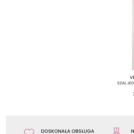
V
SZAL J
DOSKONAŁA OBSŁUGA
N