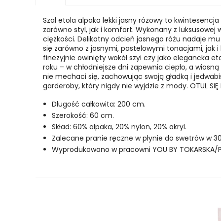
Szal etola alpaka lekki jasny różowy to kwintesencj
zarówno styl, jak i komfort. Wykonany z luksusowej 
ciężkości.
Delikatny odcień jasnego różu nadaje mu
się zarówno z jasnymi, pastelowymi tonacjami, jak
finezyjnie owinięty wokół szyi czy jako elegancka et
roku – w chłodniejsze dni zapewnia ciepło, a wiosną 
nie mechaci się, zachowując swoją gładką i jedwabist
garderoby, który nigdy nie wyjdzie z mody. OTUL SIĘ
Długość całkowita: 200 cm.
Szerokość: 60 cm.
Skład: 60% alpaka, 20% nylon, 20% akryl.
Zalecane pranie ręczne w płynie do swetrów w 30
Wyprodukowano w pracowni YOU BY TOKARSKA/P