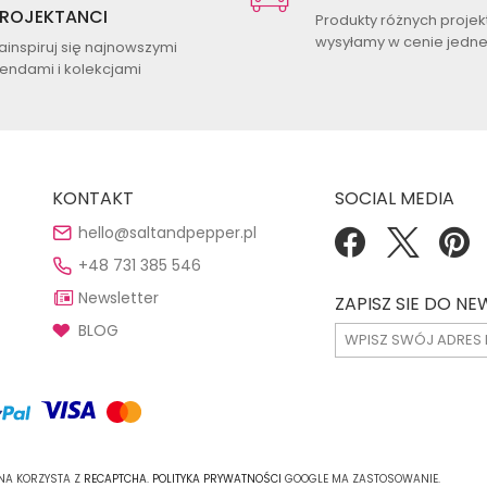
ROJEKTANCI
Produkty różnych proje
wysyłamy w cenie jednej
ainspiruj się najnowszymi
rendami i kolekcjami
KONTAKT
SOCIAL MEDIA
hello@saltandpepper.pl
+48 731 385 546
Newsletter
ZAPISZ SIE DO N
BLOG
ONA KORZYSTA Z
RECAPTCHA
.
POLITYKA PRYWATNOŚCI
GOOGLE MA ZASTOSOWANIE.