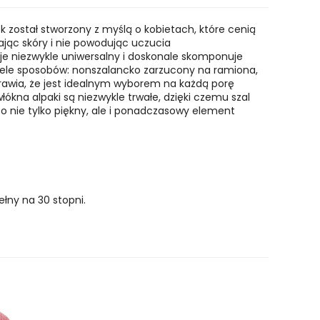
ek został stworzony z myślą o kobietach, które cenią
iając skóry i nie powodując uczucia
je niezwykle uniwersalny i doskonale skomponuje
wiele sposobów: nonszalancko zarzucony na ramiona,
prawia, że jest idealnym wyborem na każdą porę
włókna alpaki są niezwykle trwałe, dzięki czemu szal
t
o nie tylko piękny, ale i ponadczasowy element
łny na 30 stopni.