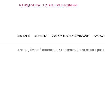
NAJPIĘKNIEJSZE KREACJE WIECZOROWE
UBRANIA
SUKIENKI
KREACJE WIECZOROWE
DODAT
strona główna
dodatki
szale i chusty
szal etola alpaka
/
/
/