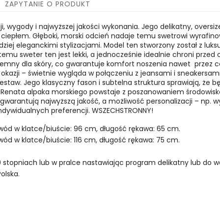
ZAPYTANIE O PRODUKT
i, wygody i najwyższej jakości wykonania. Jego delikatny, overs
 ciepłem. Głęboki, morski odcień nadaje temu swetrowi wyrafino
ziej eleganckimi stylizacjami. M
odel ten stworzony został z luksu
 temu sweter ten jest lekki, a jednocześnie idealnie chroni prze
zyjemny dla skóry, co gwarantuje komfort noszenia nawet przez c
u okazji – świetnie wygląda w połączeniu z jeansami i sneakersa
estaw. Jego klasyczny fason i subtelna struktura sprawiają, że
Renata alpaka morskiego powstaje z poszanowaniem środowiska,
warantują najwyższą jakość, a możliwość personalizacji – np. 
ndywidualnych preferencji.
WSZECHSTRONNY!
wód w klatce/biuście: 96 cm, długość rękawa: 65 cm.
wód w klatce/biuście: 116 cm, długość rękawa: 75 cm.
 stopniach lub w pralce nastawiając program delikatny lub do we
olska.