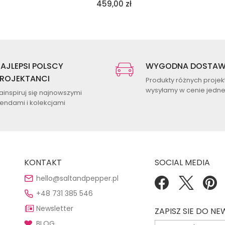
459,00
zł
AJLEPSI POLSCY
WYGODNA DOSTA
ROJEKTANCI
Produkty różnych proje
wysyłamy w cenie jednej
ainspiruj się najnowszymi
rendami i kolekcjami
KONTAKT
SOCIAL MEDIA
hello@saltandpepper.pl
+48 731 385 546
Newsletter
ZAPISZ SIE DO N
BLOG