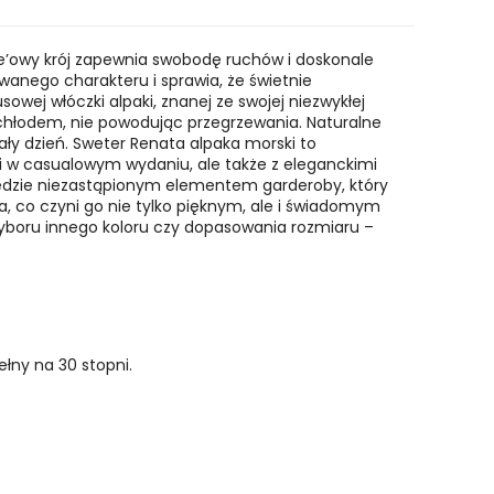
ize’owy krój zapewnia swobodę ruchów i doskonale
wanego charakteru i sprawia, że świetnie
sowej włóczki alpaki, znanej ze swojej niezwykłej
d chłodem, nie powodując przegrzewania. Naturalne
ały dzień. Sweter
Renata alpaka morski to
mi w casualowym wydaniu, ale także z eleganckimi
 będzie niezastąpionym elementem garderoby, który
 co czyni go nie tylko pięknym, ale i świadomym
wyboru innego koloru czy dopasowania rozmiaru –
łny na 30 stopni.