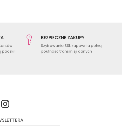
WA
BEZPIECZNE ZAKUPY
ktantów
Szyfrowanie SSL zapewnia pełną
 paczki!
poufność transmisji danych
EWSLETTERA