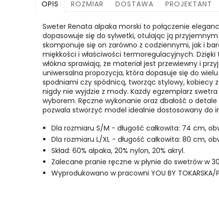
OPIS
ROZMIAR
DOSTAWA
PROJEKTANT
Sweter Renata alpaka morski to połączenie elegancj
dopasowuje się do sylwetki, otulając ją przyjemnym
skomponuje się on zarówno z codziennymi, jak i bard
miękkości i właściwości termoregulacyjnych. Dzięki
włókna sprawiają, że materiał jest przewiewny i pr
uniwersalna propozycja, która dopasuje się do wiel
spodniami czy spódnicą, tworząc stylowy, kobiecy z
nigdy nie wyjdzie z mody.
Każdy egzemplarz swetra 
wyborem. Ręczne wykonanie oraz dbałość o detale g
pozwala stworzyć model idealnie dostosowany do i
Dla rozmiaru S/M - długość całkowita: 74 cm, ob
Dla rozmiaru L/XL - długość całkowita: 80 cm, ob
Skład: 60% alpaka, 20% nylon, 20% akryl.
Zalecane pranie ręczne w płynie do swetrów w 30
Wyprodukowano w pracowni YOU BY TOKARSKA/P