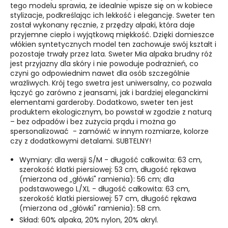
tego modelu sprawia, że idealnie wpisze się on w kobiece
stylizacje, podkreślając ich lekkość i elegancję. Sweter ten
został wykonany ręcznie, z przędzy alpaki, która daje
przyjemne ciepło i wyjątkową miękkość. Dzięki domieszce
włókien syntetycznych model ten zachowuje swój kształt i
pozostaje trwały przez lata. Sweter Mia alpaka brudny róż
jest przyjazny dla skóry i nie powoduje podrażnień, co
czyni go odpowiednim nawet dla osób szczególnie
wrażliwych. Krój tego swetra jest uniwersalny, co pozwala
łączyć go zarówno z jeansami, jak i bardziej eleganckimi
elementami garderoby. Dodatkowo, sweter ten jest
produktem ekologicznym, bo powstał w zgodzie z naturą
– bez odpadów i bez zużycia prądu i można go
spersonalizować - zamówić w innym rozmiarze, kolorze
czy z dodatkowymi detalami. SUBTELNY!
Wymiary: dla wersji S/M - długość całkowita: 63 cm,
szerokość klatki piersiowej: 53 cm, długość rękawa
(mierzona od
„główki" ramienia
): 56 cm; dla
podstawowego L/XL - długość całkowita: 63 cm,
szerokość klatki piersiowej: 57 cm, długość rękawa
(mierzona od
„główki" ramienia
): 58 cm.
Skład: 60% alpaka, 20% nylon, 20% akryl.