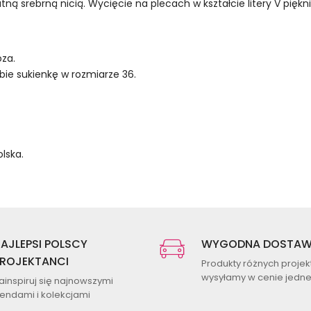
katną srebrną nicią. Wycięcie na plecach w kształcie litery V pięk
za.
bie sukienkę w rozmiarze 36.
lska.
AJLEPSI POLSCY
WYGODNA DOSTA
ROJEKTANCI
Produkty różnych proje
wysyłamy w cenie jednej
ainspiruj się najnowszymi
rendami i kolekcjami