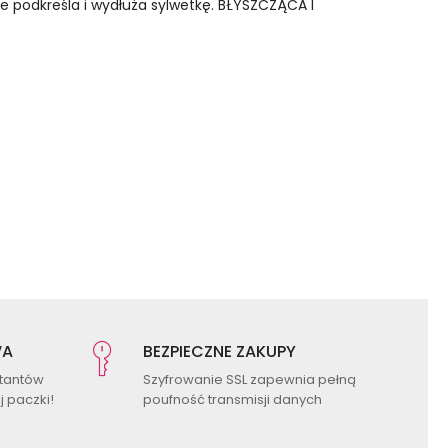
nie podkreśla i wydłuża sylwetkę. BŁYSZCZĄCA I
WA
BEZPIECZNE ZAKUPY
ktantów
Szyfrowanie SSL zapewnia pełną
 paczki!
poufność transmisji danych