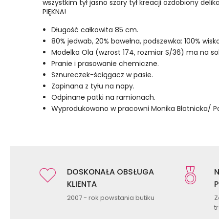
wszystkim tył jasno szary tył kreacji ozdobiony deli
PIĘKNA!
Długość całkowita 85 cm.
80% jedwab, 20% bawełna, podszewka: 100% wisko
Modelka Ola (wzrost 174, rozmiar S/36) ma na so
Pranie i prasowanie chemiczne.
Sznureczek-ściągacz w pasie.
Zapinana z tyłu na napy.
Odpinane patki na ramionach.
Wyprodukowano w pracowni Monika Błotnicka/ Po
DOSKONAŁA OBSŁUGA
N
KLIENTA
P
2007 - rok powstania butiku
Z
t