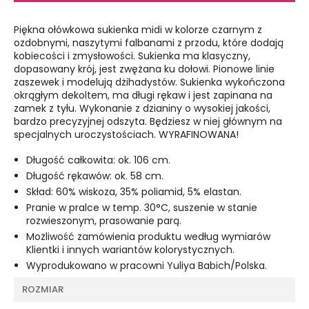
Piękna ołówkowa sukienka midi w kolorze czarnym z
ozdobnymi, naszytymi falbanami z przodu, które dodają
kobiecości i zmysłowości. Sukienka ma klasyczny,
dopasowany krój, jest zwężana ku dołowi. Pionowe linie
zaszewek i modelują dżihadystów. Sukienka wykończona
okrągłym dekoltem, ma długi rękaw i jest zapinana na
zamek z tyłu. Wykonanie z dzianiny o wysokiej jakości,
bardzo precyzyjnej odszyta. Będziesz w niej głównym na
specjalnych uroczystościach. WYRAFINOWANA!
Długość całkowita: ok. 106 cm.
Długość rękawów: ok. 58 cm.
Skład: 60% wiskoza, 35% poliamid, 5% elastan.
Pranie w pralce w temp. 30°C, suszenie w stanie
rozwieszonym, prasowanie parą.
Możliwość zamówienia produktu według wymiarów
Klientki i innych wariantów kolorystycznych.
Wyprodukowano w pracowni Yuliya Babich/Polska.
ROZMIAR