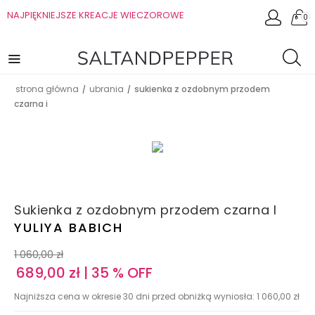
NAJPIĘKNIEJSZE KREACJE WIECZOROWE
0
strona główna
ubrania
sukienka z ozdobnym przodem
/
/
czarna i
Sukienka z ozdobnym przodem czarna I
YULIYA BABICH
1 060,00
zł
689,00
zł
| 35 % OFF
Najniższa cena w okresie 30 dni przed obniżką wyniosła:
1 060,00
zł