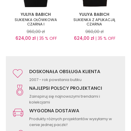
YULIYA BABICH
YULIYA BABICH
SUKIENKA OŁÓWKOWA
SUKIENKA Z APLIKACJĄ
CZARNA I
CZARNA
960,00
zł
960,00
zł
624,00
zł
624,00
zł
| 35 % OFF
| 35 % OFF
DOSKONAŁA OBSŁUGA KLIENTA
2007 - rok powstania butiku
NAJLEPSI POLSCY PROJEKTANCI
Zainspiruj się najnowszymi trendami i
kolekcjami
WYGODNA DOSTAWA
Produkty różnych projektantów wysyłamy w
cenie jednej paczki!