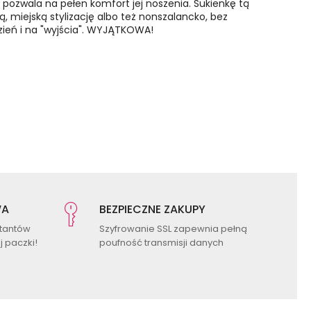
, pozwala na pełen komfort jej noszenia. Sukienkę tą
, miejską stylizację albo też nonszalancko, bez
zień i na "wyjścia". WYJĄTKOWA!
WA
BEZPIECZNE ZAKUPY
ktantów
Szyfrowanie SSL zapewnia pełną
 paczki!
poufność transmisji danych