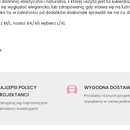
zianina, elastyczna i naturalna, z której uszyta jest ta sukienka
się wyglądać elegancko, lub zdrapowaną, gdy stawia się na luźną
nka ta, w zależności od dodatków doskonale sprawdzi sie na co d
z M/L, nosisz 44/46 wybierz L/XL.
a.
AJLEPSI POLSCY
WYGODNA DOSTA
ROJEKTANCI
Produkty różnych proje
wysyłamy w cenie jednej
ainspiruj się najnowszymi
rendami i kolekcjami