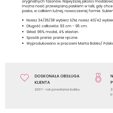
oryginalnych fasonów. Najwyższej jakości modalowa d
można nosić przewiązaną paskiem w talii, gdy chce 
paska, w całkiem luźnej, nowoczesnej formie. Sukie
Nosisz 34/36/38 wybierz S/M, nosisz 40/42 wybier
Długość całkowita: 93 cm - 95 cm.
Skład: 96% modal, 4% elastan.
Sposób prania: pranie ręczne.
Wyprodukowano w pracowni Marita Bobko/ Polsk
DOSKONAŁA OBSŁUGA
N
KLIENTA
P
2007 - rok powstania butiku
Z
t