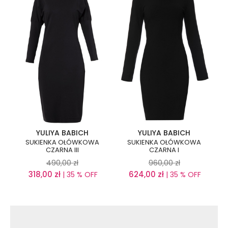
YULIYA BABICH
YULIYA BABICH
SUKIENKA OŁÓWKOWA
SUKIENKA OŁÓWKOWA
CZARNA III
CZARNA I
490,00
zł
960,00
zł
318,00
zł
624,00
zł
| 35 % OFF
| 35 % OFF